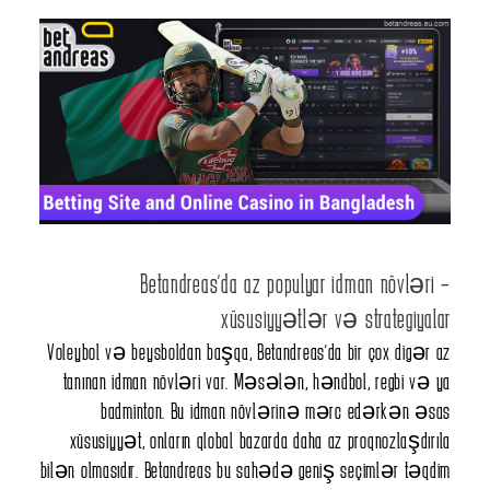
Betandreas'da az populyar idman növləri –
xüsusiyyətlər və strategiyalar
Voleybol və beysboldan başqa, Betandreas'da bir çox digər az
tanınan idman növləri var. Məsələn, həndbol, regbi və ya
badminton. Bu idman növlərinə mərc edərkən əsas
xüsusiyyət, onların qlobal bazarda daha az proqnozlaşdırıla
bilən olmasıdır. Betandreas bu sahədə geniş seçimlər təqdim