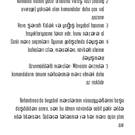
Komanda hücum gücü: Ortalama vuruş faizi (batting
average) yüksək olan komandalar daha çox xal
qazanır.
Hava şəraiti: Külək və yağış beysbol topunun
trayektoriyasına təsir edir, bunu nəzərə al.
Canlı mərc seçimləri: Oyunun gedişatında dəyişən
bahisləri izlə, məsələn, növbəti atıcının
dəyişməsi.
Uzunmüddətli mərclər: Mövsüm ərzində
komandaların ümumi nəticəsinə mərc etmək daha
az risklidir.
Betandreas'da beysbol mərclərinin xüsusiyyətlərini başa
düşdükdən sonra, sən bu idman növündə sabit gəlir əldə
edə bilərsən. Sadəcə tələsmə və hər mərc üçün plan
qur.