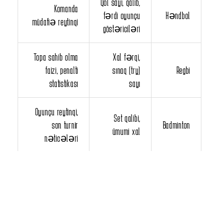
Qol sayı, qalib,
Komanda
fərdi oyunçu
Həndbol
müdafiə reytinqi
göstəriciləri
Topa sahib olma
Xal fərqi,
faizi, penalti
sınaq (try)
Regbi
statistikası
sayı
Oyunçu reytinqi,
Set qalibi,
son turnir
Badminton
ümumi xal
nəticələri
Betandreas'da bu idman növlərinə mərc etmək üçün hər
birinin özünəməxsus qaydalarını öyrənmək vacibdir. Mən
sənə deyirəm: statistikanı izləmədən mərc etmək, kor-
koranə hərəkət etmək kimidir. Uğursuzluqdan qorxma, amma