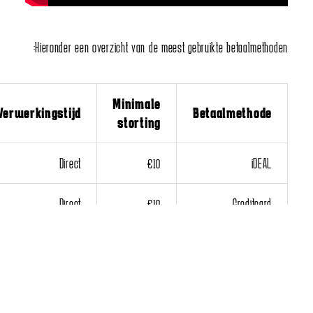
Hieronder een overzicht van de meest gebruikte betaalmethoden:
Minimale
Verwerkingstijd
Betaalmethode
storting
Direct
€10
iDEAL
Direct
€10
Creditcard
1-3 werkdagen
€20
Bankoverschrijving
Daarnaast biedt het platform regelmatig promoties en een