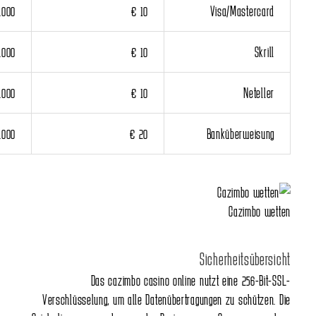
Keine
1–3 Werktage
5.0
Keine
24 Stunden
10.0
Keine
24 Stunden
10.0
Eventuell
3–7 Werktage
50.00