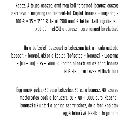
kapsz. A teljes összeg, amit meg kell forgatnod: bó
szorozva a wagering requirement-tel. Képlet: bónusz ×
100 € × 35 = 3500 €. Tehát 3500 euró értékben kell 
kötnöd, mielőtt a bónusz nyereményeit 
Ha a befizetett összeget is beleszámítják a me
(deposit + bonus), akkor a képlet: (befizetés + bónusz)
= (100+100) × 35 = 7000 €. Fontos ellenőrizni az a
feltételeit, mert ezek v
Egy másik példa: 50 euró befizetés, 50 euró bónusz
megforgatás csak a bónuszra: 50 × 40 = 2000 eur
bónuszkalkulátort a pontos számításhoz, de a fen
egyértelművé teszik a 