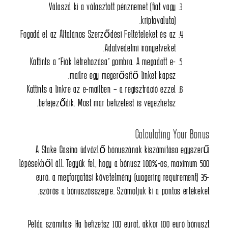
Válaszd ki a választott pénznemet (fiat vagy
kriptovaluta).
Fogadd el az Általános Szerződési Feltételeket és az
Adatvédelmi irányelveket.
Kattints a "Fiók létrehozása" gombra. A megadott e-
mailre egy megerősítő linket kapsz.
Kattints a linkre az e-mailben – a regisztráció ezzel
befejeződik. Most már befizetést is végezhetsz.
Calculating 
A Stake Casino üdvözlő bónuszának kiszámítás
lépésekből áll. Tegyük fel, hogy a bónusz 100%-os, 
euró, a megforgatási követelmény (wagering requi
szörös a bónuszösszegre. Számoljuk ki a pontos
Példa számítás: Ha befizetsz 100 eurót, akkor 100 e