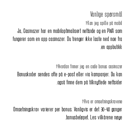
Vanlige 
Kan jeg spill
Ja, Casinozer har en mobiloptimalisert nettside og e
fungerer som en app casinozer. Du trenger ikke laste n
en 
Hvordan finner jeg en code bonus
Bonuskoder sendes ofte på e-post eller via kampanje
også finne dem på tilknyttede 
Hva er omsetni
Omsetningskrav varierer per bonus. Vanligvis er det 30
bonusbeløpet. Les vilkå