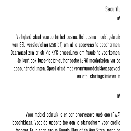
Veiligheid staat voorop bij het casino. Het casin
van SSL-versleuteling (256-bit) om al je gegevens
Daarnaast zijn er strikte KYC-procedures om fraude
Je kunt ook twee-factor-authenticatie (2FA) ins
accountinstellingen. Speel altijd met verantwoorde
en stel stort
Voor mobiel gebruik is er een progressive
beschikbaar. Voeg de website toe aan je startsche
toegang. Er is geen app in Google Play of de App