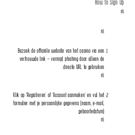
Ho
Bezoek de officiële website van het casino via 
vertrouwde link – vermijd phishing door alleen
directe URL te gebruik
Klik op 'Registreren' of 'Account aanmaken' en vul 
formulier met je persoonlijke gegevens (naam, e-ma
geboortedatu