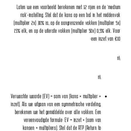
Laten we een voorbeeld berekenen met 12 rijen
risk'-instelling. Stel dat de kans op een bal i
(multiplier 2x) 30% is, op de aangrenzende vakken 
15% elk, en op de uiterste vakken (multiplier 50x)
een
Verwachte waarde (EV) = som van (kans × multiplie
inzet). Als we uitgaan van een symmetrische verdeli
berekenen we het gemiddelde over alle vakken. 
vereenvoudigde formule: EV = inzet × (som 
kansen × multipliers). Stel dat de RTP (Return