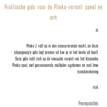
Praktische gids voor de Plinko-varia
win
Plinko 2
valt op in een concurrerende 
stapsgewijze gids legt precies uit hoe je er het b
Deze gids richt zich op de nieuwste variant va
Plinko-spel, met geavanceerde multiplier-systeme
k