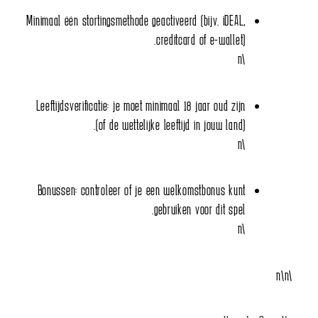
Minimaal één stortingsmethode geactiveerd (bijv. iDE
creditcard of e-walle
Leeftijdsverificatie: je moet minimaal 18 jaar oud z
(of de wettelijke leeftijd in jouw lan
Bonussen: controleer of je een welkomstbonus k
gebruiken voor dit sp