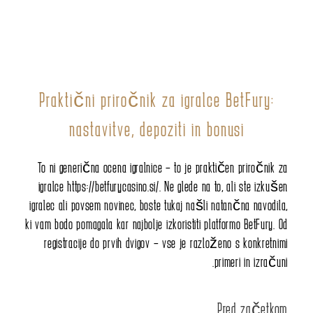
Praktični priročnik za igralce BetFu
nastavitve, depoziti in bonusi
To ni generična ocena igralnice – to je praktičen prir
igralce
https://betfurycasino.si/
. Ne glede na to, ali ste
igralec ali povsem novinec, boste tukaj našli natančna n
ki vam bodo pomagala kar najbolje izkoristiti platformo Bet
registracije do prvih dvigov – vse je razloženo s kon
primeri in i
Pred za