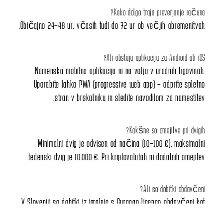
Kako dolgo traja preverjanj
Običajno 24–48 ur, včasih tudi do 72 ur ob večjih obrem
Ali obstaja aplikacija za Android
Namenska mobilna aplikacija ni na voljo v uradnih tr
Uporabite lahko PWA (progressive web app) – odprite
stran v brskalniku in sledite navodilom za nam
Kakšne so omejitve pr
Minimalni dvig je odvisen od načina (10–100 €), ma
tedenski dvig je 10.000 €. Pri kriptovalutah ni dodatnih o
Ali so dobitki o
V Sloveniji so dobitki iz igralnic s Curacao licenco obdav
drugi dohodki. Prijaviti jih morate v davčni napovedi. Pri