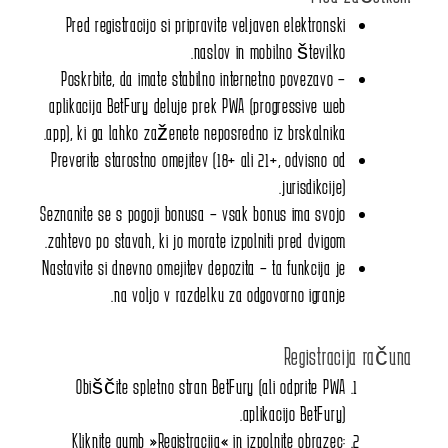
Pred registracijo si pripravite veljaven elektronski
naslov in mobilno številko.
Poskrbite, da imate stabilno internetno povezavo –
aplikacija BetFury deluje prek PWA (progressive web
app), ki ga lahko zaženete neposredno iz brskalnika.
Preverite starostno omejitev (18+ ali 21+, odvisno od
jurisdikcije).
Seznanite se s pogoji bonusa – vsak bonus ima svojo
zahtevo po stavah, ki jo morate izpolniti pred dvigom.
Nastavite si dnevno omejitev depozita – ta funkcija je
na voljo v razdelku za odgovorno igranje.
Registracija
Obiščite spletno stran BetFury (ali odprite PWA
aplikacijo BetFury).
Kliknite gumb »Registracija« in izpolnite obrazec: