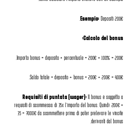
Esempio:
Depositi 20
Calcolo del bonu
Importo bonus = deposito × percentuale = 200€ × 100% = 20
Saldo totale = deposito + bonus = 200€ + 200€ = 40
Requisiti di puntata (wager):
Il bonus è soggett
requisiti di scommessa di 35x l'importo del bonus. Quindi: 200
35 = 7000€ da scommettere prima di poter prelevare le vinc
derivanti dal bon