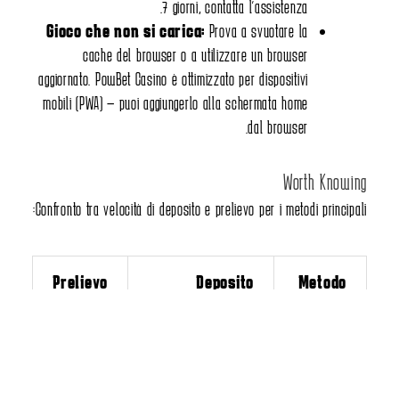
7 giorni, contatta l'assistenza.
Gioco che non si carica:
Prova a svuotare la
cache del browser o a utilizzare un browser
aggiornato. PowBet Casino è ottimizzato per dispositivi
mobili (PWA) — puoi aggiungerlo alla schermata home
dal browser.
Worth Knowi
Confronto tra velocità di deposito e prelievo per i metodi principa
Prelievo
Deposito
Metodo
24-48 ore
Istantaneo
Skrill
24-48 ore
Istantaneo
Neteller