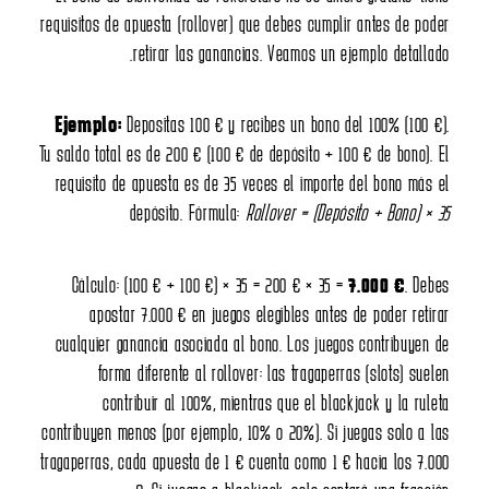
requisitos de apuesta (rollover) que debes cumplir antes de p
retirar las ganancias. Veamos un ejemplo detall
Ejemplo:
Depositas 100 € y recibes un bono del 100% (100
Tu saldo total es de 200 € (100 € de depósito + 100 € de bono)
requisito de apuesta es de 35 veces el importe del bono má
depósito. Fórmula:
Rollover = (Depósito + Bono) 
Cálculo: (100 € + 100 €) × 35 = 200 € × 35 =
7.000 €
. D
apostar 7.000 € en juegos elegibles antes de poder ret
cualquier ganancia asociada al bono. Los juegos contribuye
forma diferente al rollover: las tragaperras (slots) su
contribuir al 100%, mientras que el blackjack y la ru
contribuyen menos (por ejemplo, 10% o 20%). Si juegas solo a
tragaperras, cada apuesta de 1 € cuenta como 1 € hacia los 7