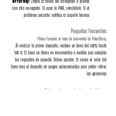
errores):
Limpia la caché del navegador o prueba
con otro navegador. Si usas la PWA, reinstálala. Si el
problema persiste, notifica al soporte técnico.
Preguntas Frecuen
Al realizar tu primer depósito, recibes un bono del 100% h
500 €. El bono se libera en incrementos a medida que cum
los requisitos de apuesta. Debes apostar 35 veces el valor
bono más el depósito en juegos seleccionados para poder ret
las gananc
El rollover es de 35x (depósito + bono). Por ejemplo, si depos
100 € y obtienes 100 € de bono, necesitas apostar 7.000 €.
tragaperras contribuyen al 100%, mientras que juegos de 