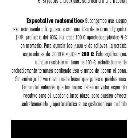
€. Si juegas a blackjack, solo contará una fracc
Expectativa matemática:
Supongamos que jue
exclusivamente a tragaperras con una tasa de retorno al jug
(RTP) promedio del 96%. Por cada 100 € apostados, pierdes
en promedio. Para cumplir los 7.000 € de rollover, la pér
esperada es de 7.000 € × 0,04 =
280 €
. Esto significa 
aunque recibiste un bono de 100 €, estadísticam
probablemente termines perdiendo 280 € antes de liberar el b
Sin embargo, la varianza puede hacer que ganes o pierdas 
Es crucial entender que los bonos tienen un valor espe
negativo para el jugador a largo plazo, pero pueden ofr
entretenimiento y oportunidades si se gestionan con cuid