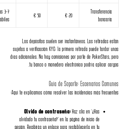
3-7 días
Transferencia
50 €
20 €
hábiles
bancaria
Los depósitos suelen ser instantáneos. Las retiradas e
sujetas a verificación KYC; la primera retirada puede tardar 
días adicionales. No hay comisiones por parte de PokerStars, 
tu banco o monedero electrónico podría aplicar car
Guía de Soporte: Escenarios Comu
Aquí te explicamos cómo resolver las incidencias más frecuen
Olvido de contraseña:
Haz clic en “¿Has
olvidado tu contraseña?” en la página de inicio de
sesión. Recibirás un enlace para restablecerla en tu