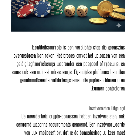
Identiteitscontrole is een verplichte stap die geenszins
overgeslagen kan raken. Het proces omvat het uploaden van een
geldig legitimatiebewijs waaronder een paspoort of rijbewijs, en
soms ook een actueel adresbewijs. Eigentijdse platforms benutten
geautomatiseerde validatiesystemen die papieren binnen uren
kunnen controleren.
Inzetvereisten Uitgelegd
De meerderheid crypto-bonussen hebben inzetvereisten, ook
genaamd wagering requirements genoemd. Een inzetvoorwaarde
van 30x impliceert bv. dat je de bonusbedrag 30 keer moet