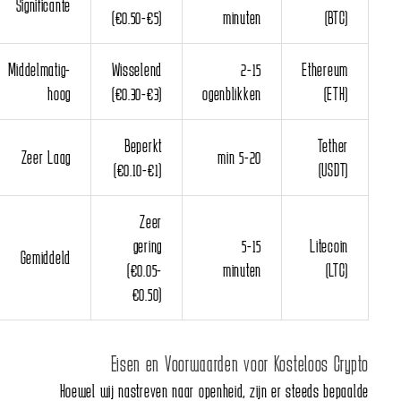
Significante
(€0.50-€5)
minuten
(BTC)
Middelmatig-
Wisselend
2-15
Ethereum
hoog
(€0.30-€3)
ogenblikken
(ETH)
Beperkt
Tether
Zeer Laag
5-20 min
(€0.10-€1)
(USDT)
Zeer
gering
5-15
Litecoin
Gemiddeld
(€0.05-
minuten
(LTC)
€0.50)
Eisen en Voorwaarden voor Kosteloos Crypto
Hoewel wij nastreven naar openheid, zijn er steeds bepaalde