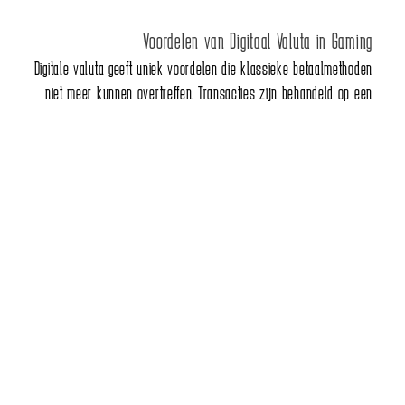
Voordelen van Digitaal Valuta in Gaming
Digitale valuta geeft uniek voordelen die klassieke betaalmethoden
niet meer kunnen overtreffen. Transacties zijn behandeld op een
gedecentraliseerd network, wat impliceert dat er geen
intermediairs zoals banken noodzakelijk zijn. Dit leidt in significant
lagere vergoedingen en vlottere procestijden, in het bijzonder bij
mondiale transacties.
Privaatheid is een tweede cruciaal voordeel van crypto-
transacties. Hoewel alle mogelijke transacties op de keten worden
opgenomen, resteren individuele gegevens verborgen via
versleutelde adressen. Dit biedt een niveau van privacy dat
banksaldi en kredietkaarten niet meer kunnen garanderen. Voor
gamers die waarde toekennen aan vertrouwelijkheid is dit een
aantrekkelijk eigenschap.