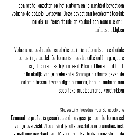
een profiel opzetten op het platform en je identiteit bevestigen
volgens de actuele wetgeving. Deze bevestiging beschermt tegelijk
jou als wij tegen fraude en voldoet aan mondiale anti-
witwaspraktijken.
Volgend op geslaagde registratie claim je automatisch de digitale
bonus in je wallet. De bonus is meestal uitbetaald in gangbare
cryptocurrencies bijvoorbeeld Bitcoin, Ethereum of USDT,
afhankelijk van je preferentie. Sommige platforms geven de
selectie tussen diverse digitale munten, hoewel anderen een
specifieke cryptocurrency verstrekken.
Stapsgewijs Procedure voor Bonusactivatie
Eenmaal je profiel is gecontroleerd, navigeer je naar de bonusdeel
van je overzicht. Aldaar vind je alle beschikbare promoties, incl.
de welkomstgeschenk van 10 euro. Schakel in de bonus via op de