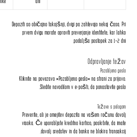
banke
dni
Depoziti so običajno takojšnji, dvigi pa zahtevajo nekaj čas
prvem dvigu morate opraviti preverjanje identitete, kar
podaljša postopek za 1–
Odpravljanje 
Pozabljen
Kliknite na povezavo »Pozabljeno geslo« na strani za pr
Sledite navodilom v e-pošti, da ponastavite 
Težave s p
Preverite, ali je omejitev depozita na vašem računu 
visoka. Če uporabljate kreditno kartico, poskrbite, da
dovolj sredstev in da banka ne blokira trans