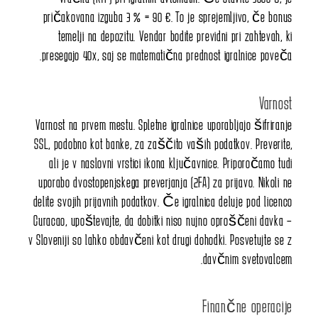
pričakovana izguba 3 % = 90 €. To je sprejemljivo, če
temelji na depozitu. Vendar bodite previdni pri zahtev
presegajo 40x, saj se matematična prednost igralnice p
Va
Varnost na prvem mestu. Spletne igralnice uporabljajo šifr
SSL, podobno kot banke, za zaščito vaših podatkov. Prev
ali je v naslovni vrstici ikona ključavnice. Priporočam
uporabo dvostopenjskega preverjanja (2FA) za prijavo. Nik
delite svojih prijavnih podatkov. Če igralnica deluje pod l
Curacao, upoštevajte, da dobitki niso nujno oproščeni d
v Sloveniji so lahko obdavčeni kot drugi dohodki. Posvetujt
davčnim svetov
Finančne oper