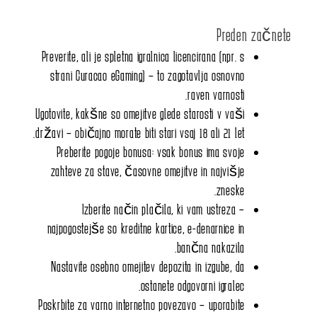
Preden za
Preverite, ali je spletna igralnica licencirana (npr. s
strani Curacao eGaming) – to zagotavlja osnovno
raven varnosti.
Ugotovite, kakšne so omejitve glede starosti v vaši
državi – običajno morate biti stari vsaj 18 ali 21 let.
Preberite pogoje bonusa: vsak bonus ima svoje
zahteve za stave, časovne omejitve in najvišje
zneske.
Izberite način plačila, ki vam ustreza –
najpogostejše so kreditne kartice, e-denarnice in
bančna nakazila.
Nastavite osebno omejitev depozita in izgube, da
ostanete odgovorni igralec.
Poskrbite za varno internetno povezavo – uporabite