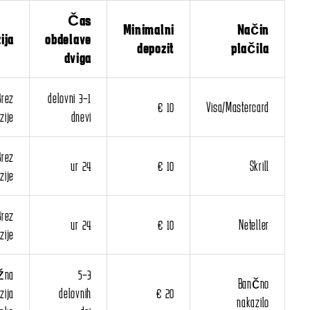
Čas
Minimalni
Nači
Provizija
obdelave
depozit
plači
dviga
Brez
1–3 delovni
10 €
Visa/Masterca
provizije
dnevi
Brez
24 ur
10 €
Skri
provizije
Brez
24 ur
10 €
Netell
provizije
Možna
3–5
Banč
provizija
delovnih
20 €
nakazi