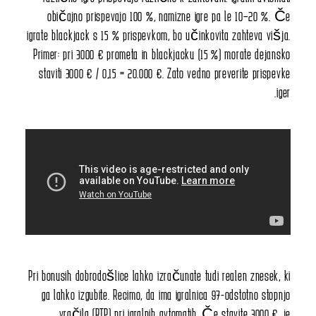
običajno prispevajo 100 %, namizne igre pa le 10–20
igrate blackjack s 15 % prispevkom, bo učinkovita zahteva 
Primer: pri 3000 € prometa in blackjacku (15 %) morate de
staviti 3000 € / 0,15 = 20.000 €. Zato vedno preverite pri
Pri bonusih dobrodošlice lahko izračunate tudi realen znes
ga lahko izgubite. Recimo, da ima igralnica 97-odstotno s
vračila (RTP) pri igralnih avtomatih. Če stavite 3000