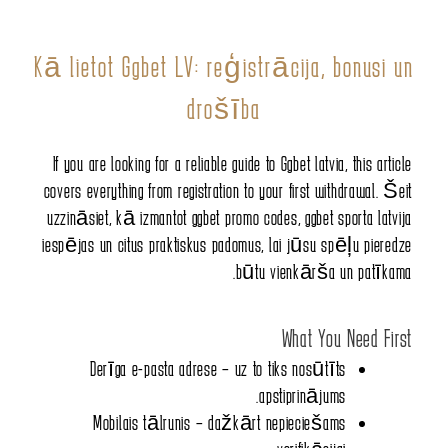
Kā lietot Ggbet LV: reģistrācija, 
drošība
If you are looking for a reliable guide to
Ggbet latv
covers everything from registration to your first wi
uzzināsiet, kā izmantot ggbet promo codes, ggbet s
iespējas un citus praktiskus padomus, lai jūsu s
būtu vienkārša 
What You
Derīga e-pasta adrese – uz to tiks nosūtī
apstiprinājum
Mobilais tālrunis – dažkārt nepiecieša