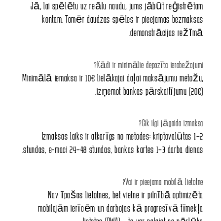
Jā, lai spēlētu uz reālu naudu, jums jābūt
kontam. Tomēr daudzas spēles ir pieejam
demonstrāci
Kādi ir minimālie depozīta
Minimālā iemaksa ir 10€ lielākajai daļai maksā
izņemot bankas pārskait
Cik ilgi j
Izmaksas laiks ir atkarīgs no metodes: krip
stundas, e-maci 24–48 stundas, bankas kartes 1–3 
Vai ir pieejama m
Nav īpašas lietotnes, bet vietne ir pilnī
mobilajām ierīcēm un darbojas kā progre
lietotne (PWA) – to var palais