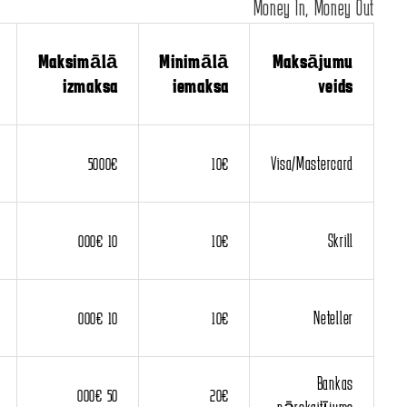
Money In
Apstrādes
Maksimālā
Minimālā
Mak
laiks
izmaksa
iemaksa
(izmaksai)
1–3 darba
5000€
10€
Visa/M
dienas
24–48
10 000€
10€
stundas
24–48
10 000€
10€
stundas
3–7 darba
50 000€
20€
dienas
pārsk