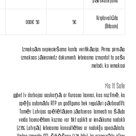
Kri
1–2 stundas
50 000€
5€
Izmaksām nepieciešama konta verifikācija. 
izmaksas jāiesniedz dokumenti. Ieteicams izm
metodi
ggbet lv darbojas saskaņā ar Kurasao licenci, ka
spēļu automātu RTP un godīgums tiek regulāri
Tomēr Latvijas spēlētājiem jāatceras: laim
veida licencētiem kazino var tikt aplikti ar ien
(23% Latvijā). Ieteicams konsultēties ar nodokļu
Vietne izmanto SSL šifrēšanu (128 bitu), lai ai