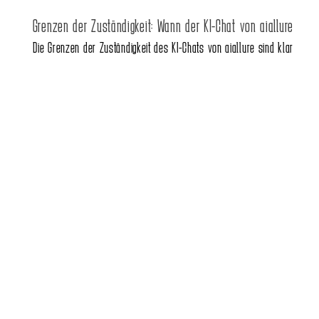
Grenzen der Zuständigkeit: Wann der KI-Chat von aiallure
Die Grenzen der Zuständigkeit des KI-Chats von aiallure sind klar
definiert und umfassen keine persönliche Rechts- oder
Steuerberatung.
Medizinische Diagnosen oder Therapieempfehlungen liegen
ebenfalls außerhalb seines Verantwortungsbereichs.
Der Chatbot kann keine vertraulichen oder hochsensiblen
Unternehmensdaten verarbeiten und gibt hierfür keine Garantie.
Bei komplexen, ethischen Fragestellungen, die menschliche
Urteilskraft erfordern, verweist das System auf entsprechende
Experten.
Die Generierung von inhaltsgeschützten oder rechtsverletzenden
Materialien wird von der KI aktiv unterbunden.
Für operative Entscheidungen mit unmittelbaren Konsequenzen
sollte stets eine menschliche Endkontrolle erfolgen.
Die historischen Daten des Chatbots sind begrenzt, wodurch