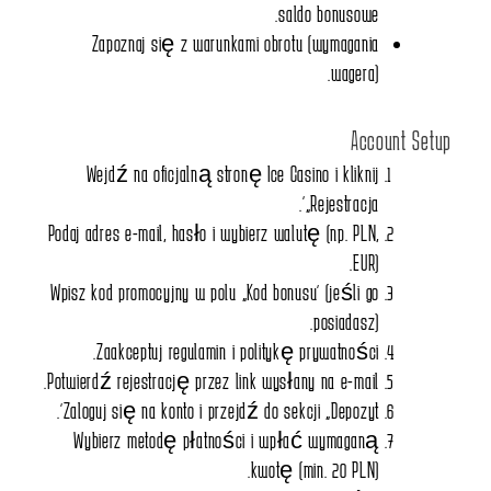
saldo bonusowe.
Zapoznaj się z warunkami obrotu (wymagania
wagera).
Acco
Wejdź na oficjalną stronę Ice Casino i kliknij
„Rejestracja”.
Podaj adres e-mail, hasło i wybierz walutę (np. PLN,
EUR).
Wpisz kod promocyjny w polu „Kod bonusu” (jeśli go
posiadasz).
Zaakceptuj regulamin i politykę prywatności.
Potwierdź rejestrację przez link wysłany na e-mail.
Zaloguj się na konto i przejdź do sekcji „Depozyt”.
Wybierz metodę płatności i wpłać wymaganą
kwotę (min. 20 PLN).