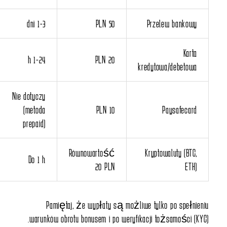
Brak
1-3 dni
50 PLN
Przelew b
Brak
1-24 h
20 PLN
kredytowa/de
Nie dotyczy
Brak
(metoda
10 PLN
Paysa
prepaid)
Równowartość
Kryptowalut
Brak
Do 1 h
20 PLN
Pamiętaj, że wypłaty są możliwe tylko po 
warunków obrotu bonusem i po weryfikacji tożsamo