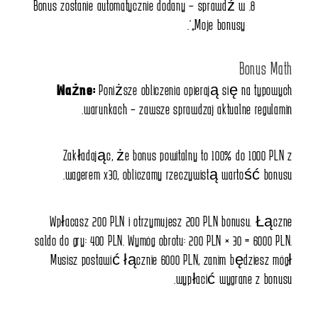
Bonus zostanie automatycznie dodany – sprawdź w
„Moje bonusy”.
Bo
Ważne:
Poniższe obliczenia opierają się n
warunkach – zawsze sprawdzaj aktualne 
Zakładając, że bonus powitalny to 100% do 
wagerem x30, obliczamy rzeczywistą warto
Wpłacasz 200 PLN i otrzymujesz 200 PLN bonu
saldo do gry: 400 PLN. Wymóg obrotu: 200 PLN × 30 
Musisz postawić łącznie 6000 PLN, zanim będ
wypłacić wygrane