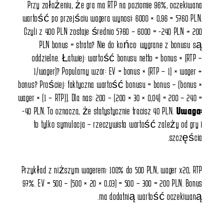
Przy założeniu, że gra ma RTP na poziomie 96%, 
wartość po przejściu wagera wynosi: 6000 × 0,96 =
Czyli z 400 PLN zostaje średnio 5760 – 6000 = -240
PLN bonus = strata? Nie do końca: wygrane z
oddzielne. Łatwiej: wartość bonusu netto = bonu
1/wager)? Popularny wzór: EV = bonus × (RTP – 1
bonus? Prościej: faktyczna wartość bonusu = bonus 
wager × (1 – RTP)). Dla nas: 200 – (200 × 30 × 0,04) = 
-40 PLN. To oznacza, że statystycznie tracisz 40 PL
to tylko symulacja – rzeczywista wartość zależ
s
Przykład z niższym wagerem: 100% do 500 PLN, wage
97%. EV = 500 – (500 × 20 × 0,03) = 500 – 300 = 200
ma dodatnią wartość oc