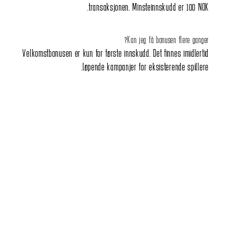
transaksjonen. Minsteinnskudd er
Kan jeg få bonusen fle
Velkomstbonusen er kun for første innskudd. Det finnes i
løpende kampanjer for eksisterende 
Hva gjør jeg hvis jeg mister 
Trykk på «Glemt passord» på innloggingssiden, skriv inn
din, og følg instr
Inside
Bruk alltid ansvarlige spillverktøy som tilbys. Du 
innskuddsgrenser (daglig, ukentlig, månedlig), tidsbegrensn
økter, og muligheten for selvekskludering. Disse innst
finner du under «Ansvarlig spilling» i kontoinnstillingene