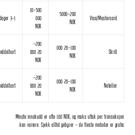
500–10
200–5000
1–3 virkedager
000
Visa/Maste
NOK
NOK
200–
100–20 000
Umiddelbart
20 000
NOK
NOK
200–
100–20 000
Umiddelbart
20 000
Net
NOK
NOK
Minste innskudd er ofte 100 NOK, og maks uttak per tr
kan variere. Sjekk alltid gebyrer – de fleste metoder e