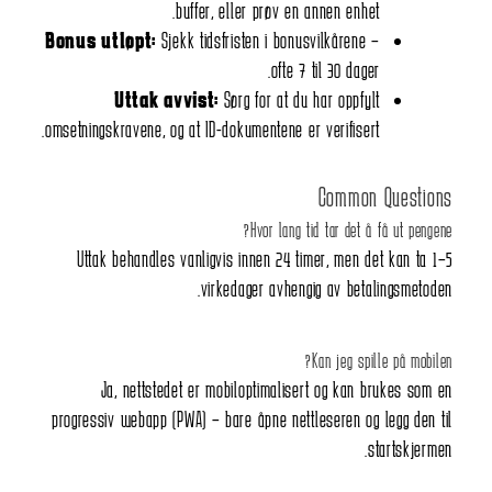
buffer, eller prøv en annen enhet.
Bonus utløpt:
Sjekk tidsfristen i bonusvilkårene –
ofte 7 til 30 dager.
Uttak avvist:
Sørg for at du har oppfylt
omsetningskravene, og at ID-dokumentene er verifisert.
Common Qu
Hvor lang tid tar det å få u
Uttak behandles vanligvis innen 24 timer, men det k
virkedager avhengig av betaling
Kan jeg spille p
Ja, nettstedet er mobiloptimalisert og kan bruk
progressiv webapp (PWA) – bare åpne nettleseren og leg
start