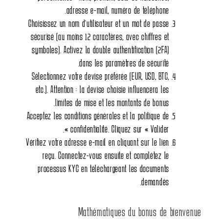
adresse e-mail, numéro de téléphone.
Choisissez un nom d'utilisateur et un mot de passe
sécurisé (au moins 12 caractères, avec chiffres et
symboles). Activez la double authentification (2FA)
dans les paramètres de sécurité.
Sélectionnez votre devise préférée (EUR, USD, BTC,
etc.). Attention : la devise choisie influencera les
limites de mise et les montants de bonus.
Acceptez les conditions générales et la politique de
confidentialité. Cliquez sur « Valider ».
Vérifiez votre adresse e-mail en cliquant sur le lien
reçu. Connectez-vous ensuite et complétez le
processus KYC en téléchargeant les documents
demandés.
Mathématiques du bonus de bienvenu