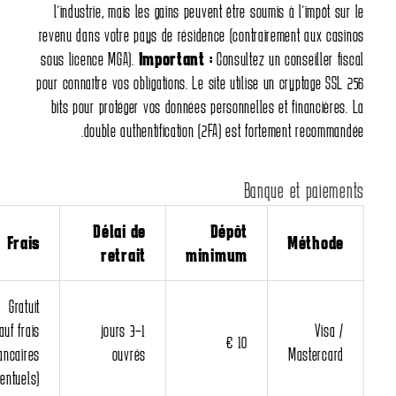
l'industrie, mais les gains peuvent être soumis à l'impôt sur l
revenu dans votre pays de résidence (contrairement aux casino
sous licence MGA).
Important :
Consultez un conseiller fisca
pour connaître vos obligations. Le site utilise un cryptage SSL 25
bits pour protéger vos données personnelles et financières. L
double authentification (2FA) est fortement recommandée
Banque et paiement
Délai de
Dépôt
Frais
Méthode
retrait
minimum
Gratuit
(sauf frais
1–3 jours
Visa /
10 €
bancaires
ouvrés
Mastercard
éventuels)