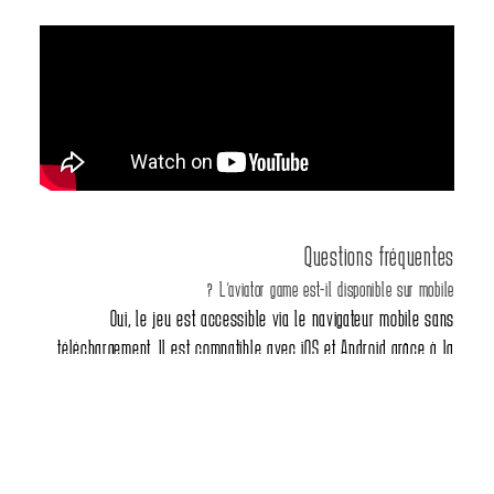
Questions fréquentes
L'aviator game est-il disponible sur mobile ?
Oui, le jeu est accessible via le navigateur mobile sans
téléchargement. Il est compatible avec iOS et Android grâce à la
version PWA.
Puis-je utiliser le bonus de bienvenue sur l'aviator casino ?
Oui, le bonus de bienvenue s'applique généralement à tous les