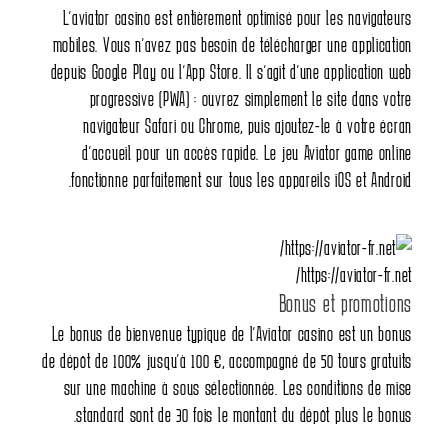
L'aviator casino est entièrement optimisé pour les navigateurs
mobiles. Vous n'avez pas besoin de télécharger une application
depuis Google Play ou l'App Store. Il s'agit d'une application web
progressive (PWA) : ouvrez simplement le site dans votre
navigateur Safari ou Chrome, puis ajoutez-le à votre écran
d'accueil pour un accès rapide. Le jeu Aviator game online
fonctionne parfaitement sur tous les appareils iOS et Android.
https://aviator-fr.net/
Bonus et promotions
Le bonus de bienvenue typique de l'Aviator casino est un bonus
de dépôt de 100% jusqu'à 100 €, accompagné de 50 tours gratuits
sur une machine à sous sélectionnée. Les conditions de mise
standard sont de 30 fois le montant du dépôt plus le bonus.