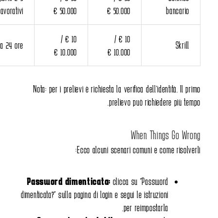
lavorativi
50.000 €
50.000 €
banca
10 € /
10 € /
Fino a 24 ore
Skr
10.000 €
10.000 €
Nota: per i prelievi è richiesta la verifica dell'identità. I
prelievo può richiedere più
When Things Go 
Ecco alcuni scenari comuni e come riso
Password dimenticata:
clicca su "Password
dimenticata?" sulla pagina di login e segui le istruzioni
per reimpostarla.