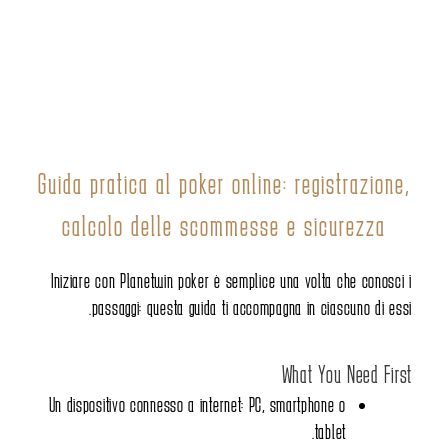
Guida pratica al poker online: registrazi
calcolo delle scommesse e sicurezz
Iniziare con
Planetwin poker
è semplice una volta che con
passaggi: questa guida ti accompagna in ciascuno d
What You Need
Un dispositivo connesso a internet: PC, smartphone o
tablet.