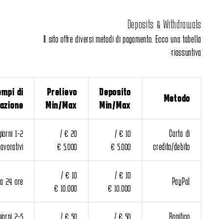
Deposits & Withd
Il sito offre diversi metodi di pagamento. Ecco una 
riass
Tempi di
Prelievo
Deposito
Meto
Elaborazione
Min/Max
Min/Max
1-2 giorni
20 € /
10 € /
Carta
lavorativi
5.000 €
5.000 €
credito/deb
10 € /
10 € /
Fino a 24 ore
PayP
10.000 €
10.000 €
2-5 giorni
50 € /
50 € /
Bonif