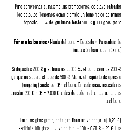
Para aprovechar al máximo l
los cálculos. Tomemos como
depósito: 100% de iguala
Fórmula básica:
Monto de
Si depositas 200 € y el bono 
ya que no supera el tope de 50
(wagering) suele ser 35×
apostar 200 € × 35 = 7.000 € a
Para los giros gratis, cada 
Recibirás 100 giros → valo