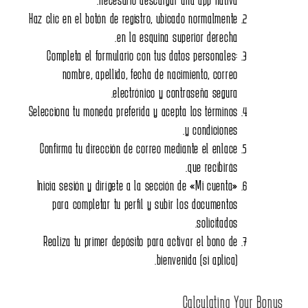
Haz clic en el botón de regist
en la e
Completa el formulario co
nombre, apellido, fec
electrón
Selecciona tu moneda preferid
Confirma tu dirección de co
Inicia sesión y dirígete a l
para completar tu perfil
Realiza tu primer depósito