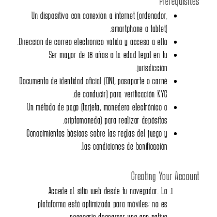
Un dispositivo con conexió
Dirección de correo electrónico
Ser mayor de 18 año
Documento de identidad oficial
de conducir
Un método de pago (tarjeta,
criptomoneda) 
Conocimientos básicos sobre
las cond
Accede al sitio web
plataforma está optimiz
necesario de