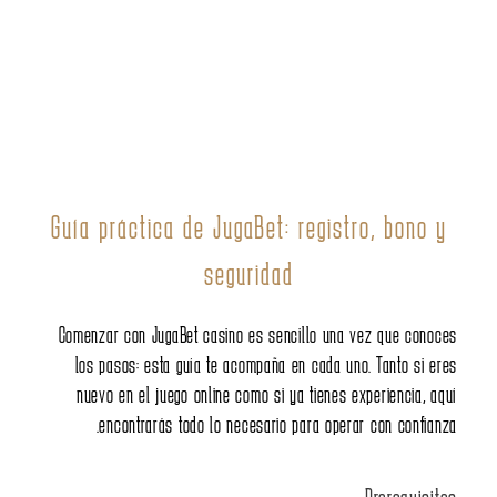
Guía práctica de Ju
seg
Comenzar con
JugaBet casin
los pasos: esta guía te a
nuevo en el juego online 
encontrarás todo lo n