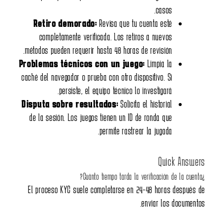
Retiro demorado:
Rev
completamente verificad
métodos pueden requerir hast
Problemas técnicos con
caché del navegador o prueba c
persiste, el equip
Disputa sobre resultad
de la sesión. Los juegos ti
pe
El proceso KYC suele comp