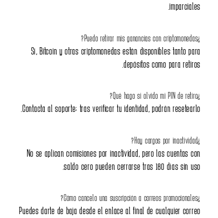
Sí, Bitcoin y otras cripto
Contacta al soporte; tras verif
No se aplican comisiones po
saldo cero pue
Puedes darte de baja desde el 