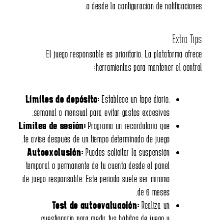
o desde
El juego responsable 
her
Límites de depósito:
Es
semanal o mensual para e
Límites de sesión:
Progra
te avise después de un tiemp
Autoexclusión:
Puedes 
temporal o permanente de tu
de juego responsable. Este p
Test de autoev
cuestionario para medir