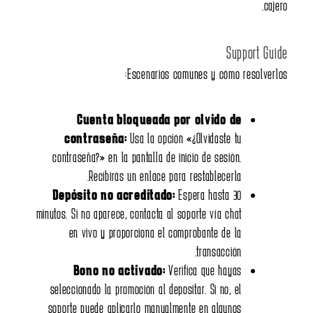
Escen
Cuenta bloque
contraseña:
Usa l
contraseña?» en la panta
Recibirás un en
Depósito no acredi
minutos. Si no aparece, cont
en vivo y proporcio
Bono no activa
seleccionado la promoción
soporte puede aplicarlo 