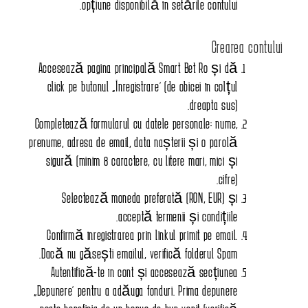
opțiune disponibilă în setările contului.
Crearea c
Accesează pagina principală Smart Bet Ro și dă
click pe butonul „Înregistrare” (de obicei în colțul
dreapta sus).
Completează formularul cu datele personale: nume,
prenume, adresa de email, data nașterii și o parolă
sigură (minim 8 caractere, cu litere mari, mici și
cifre).
Selectează moneda preferată (RON, EUR) și
acceptă termenii și condițiile.
Confirmă înregistrarea prin linkul primit pe email.
Dacă nu găsești emailul, verifică folderul Spam.
Autentifică-te în cont și accesează secțiunea
„Depunere” pentru a adăuga fonduri. Prima depunere