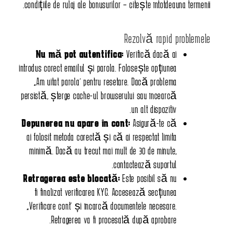
condițiile de rulaj ale bonusurilor – citește întotdeauna t
Rezolvă rapid prob
Nu mă pot autentifica:
Verifică dacă ai
introdus corect emailul și parola. Folosește opțiunea
„Am uitat parola” pentru resetare. Dacă problema
persistă, șterge cache-ul browserului sau încearcă
un alt dispozitiv.
Depunerea nu apare în cont:
Asigură-te că
ai folosit metoda corectă și că ai respectat limita
minimă. Dacă au trecut mai mult de 30 de minute,
contactează suportul.
Retragerea este blocată:
Este posibil să nu
fi finalizat verificarea KYC. Accesează secțiunea
„Verificare cont” și încarcă documentele necesare.
Retragerea va fi procesată după aprobare.