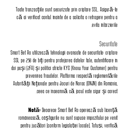
Toate tranzacțiile sunt securizate prin criptare SSL. As
că ai verificat contul înainte de a solicita o retragere 
evita întâ
Sec
Smart Bet Ro utilizează tehnologii avansate de securitate: 
SSL pe 256 de biți pentru protejarea datelor tale, autentif
doi pași (2FA) și politici stricte KYC (Know Your Customer
prevenirea fraudelor. Platforma respectă regleme
Autorității Naționale pentru Jocuri de Noroc (ONJN) din R
ceea ce înseamnă că jocul este sigur și 
Notă:
Deoarece Smart Bet Ro operează sub 
românească, câștigurile nu sunt supuse impozitului p
pentru jucători (conform legislației locale). Totuși, 