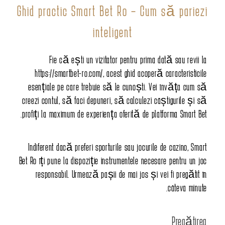
Ghid practic Smart Bet Ro – Cum să pa
inteligent
Fie că ești un vizitator pentru prima dată sau r
https://smartbet-ro.com/
, acest ghid acoperă caracter
esențiale pe care trebuie să le cunoști. Vei învăța
creezi contul, să faci depuneri, să calculezi câștiguril
profiți la maximum de experiența oferită de platforma Sma
Indiferent dacă preferi sporturile sau jocurile de cazin
Bet Ro îți pune la dispoziție instrumentele necesare pentr
responsabil. Urmează pașii de mai jos și vei fi preg
câteva
Preg