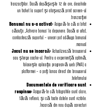
tranzacțiilor. Dacă depășește 72 de ore, deschide
un tichet la suport și atașează print screen-ul
tranzacției.
Bonusul nu s-a activat:
Asigură-te că ai bifat
căsuța „Activare bonus” la depunere. Dacă ai uitat,
contactează suportul – uneori pot adăuga bonusul
manual.
Jocul nu se încarcă:
Actualizează browserul
sau șterge cache-ul. Pentru o experiență optimă,
folosește aplicația progresivă web (PWA) a
platformei – o poți lansa direct din browserul
telefonului.
Documentele de verificare sunt
respinse:
Asigură-te că fotografiile sunt clare,
fără reflexii, și că toate datele sunt vizibile.
Încarcă din nou după corecturi.