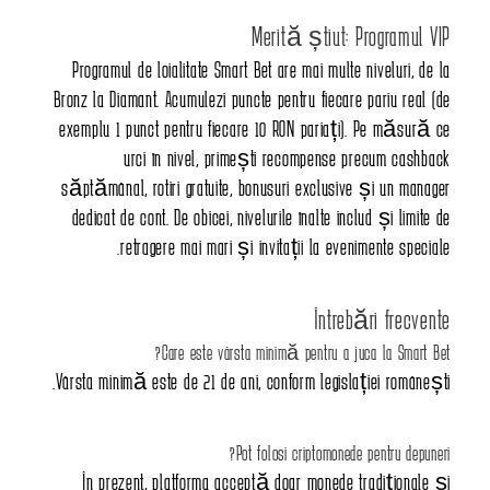
Merită știut: Progr
Programul de loialitate Smart Bet are mai multe nivel
Bronz la Diamant. Acumulezi puncte pentru fiecare pari
exemplu 1 punct pentru fiecare 10 RON pariați). Pe 
urci în nivel, primești recompense precum
săptămânal, rotiri gratuite, bonusuri exclusive și 
dedicat de cont. De obicei, nivelurile înalte includ și
retragere mai mari și invitații la evenimente
Întrebări 
Care este vârsta minimă pentru a juca la
Vârsta minimă este de 21 de ani, conform legislației 
Pot folosi criptomonede pentr
În prezent, platforma acceptă doar monede tradiț