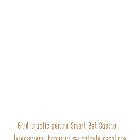
Ghid practic pentru Smart Bet Casi
Înregistrare, bonusuri și calcule det