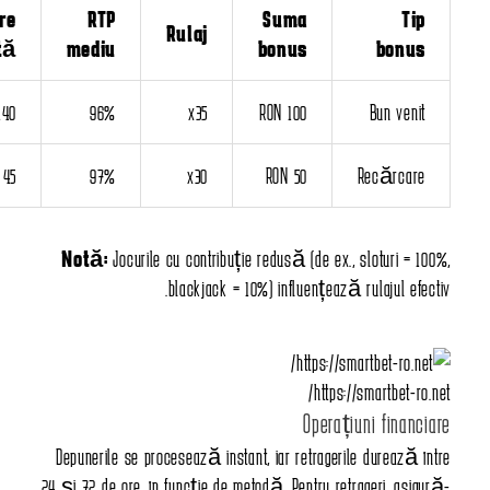
Pierdere
RTP
Suma
Rulaj
așteptată
mediu
bonus
b
140 RON
96%
x35
100 RON
Bun
45 RON
97%
x30
50 RON
Recă
Notă:
Jocurile cu contribuție redusă (de ex., slotu
blackjack = 10%) influențează rulaju
https://smart
Operațiuni f
Depunerile se procesează instant, iar retragerile dur
24 și 72 de ore, în funcție de metodă. Pentru retrageri