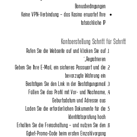
Bonusbedingungen
Keine VPN-Verbindung – das Kasino erwartet Ihre
tatsächliche IP
Kontoerstellung Schritt fü
Rufen Sie die Webseite auf und klicken Sie auf
„Registrieren“
Geben Sie Ihre E-Mail, ein sicheres Passwort und die
bevorzugte Währung ein
Bestätigen Sie den Link in der Bestätigungsmail
Füllen Sie das Profil mit Vor- und Nachname,
Geburtsdatum und Adresse aus
Laden Sie die erforderlichen Dokumente für die
Identitätsprüfung hoch
Erhalten Sie die Freischaltung – und nutzen Sie den
Ggbet-Promo-Code beim ersten Einzahlvorgang