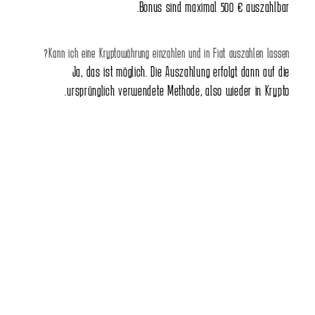
Bonus sind maximal 500 € au
Kann ich eine Kryptowährung einzahlen und in Fiat auszah
Ja, das ist möglich. Die Auszahlung erfolgt da
ursprünglich verwendete Methode, also wieder 
Was passiert, wenn ich die Umsatzanforderung nic
Der Bonus und alle daraus resultierenden Gewinne verf
können jedoch Ihre Einzahlung jederzeit auszahl
Benötige ic
Es gibt keine native App. Die mobile-optimiert
funktioniert reibungslos in jedem Browser – fügen Sie s
zum Startbildsch