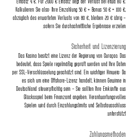
Einsatz 4 €. Für 2000 € Einsatz liegt der Verlust bei 
Kalkulieren Sie also: Ihre Einzahlung 50 € + Bonus 50 
abzüglich des erwarteten Verlusts von 80 €, bleiben 20 
sofern Sie durchschnittliche Ergebnisse
Sicherheit und Lize
Das Kasino besitzt eine Lizenz der Regierung von Cu
bedeutet, dass Spiele regelmäßig geprüft werden und I
per SSL-Verschlüsselung geschützt sind. Ein wichtiger H
es sich um eine Offshore-Lizenz handelt, können G
Deutschland steuerpflichtig sein – Sie sollten Ihre Ein
Glücksspiel beim Finanzamt angeben. Verantwortu
Spielen wird durch Einzahlungslimits und Selbsta
u
Zahlungsm