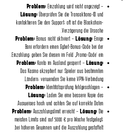
Problem:
Einzahlung wird nicht angezeigt –
Lösung:
Überprüfen Sie die Transaktions-ID und
kontaktieren Sie den Support; oft ist die Blockchain-
Verzögerung die Ursache.
Problem:
Bonus nicht aktiviert –
Lösung:
Einige
Boni erfordern einen Ggbet-Bonus-Code bei der
Einzahlung; geben Sie diesen im Feld „Promo-Code“ ein.
Problem:
Konto im Ausland gesperrt –
Lösung:
Das Kasino akzeptiert nur Spieler aus bestimmten
Ländern; verwenden Sie keine VPN-Verbindung.
Problem:
Identitätsprüfung fehlgeschlagen –
Lösung:
Laden Sie eine bessere Kopie des
Ausweises hoch und achten Sie auf korrekte Daten.
Problem:
Auszahlungslimit erreicht –
Lösung:
Die
meisten Limits sind auf 5000 € pro Woche festgelegt;
bei höheren Gewinnen wird die Auszahlung gestaffelt.