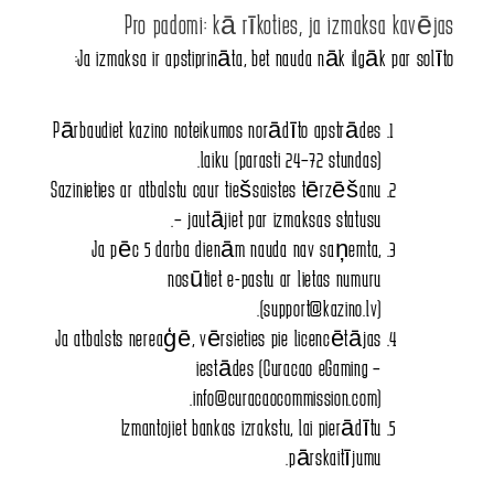
Pro padomi: kā rīkoties, ja izma
Ja izmaksa ir apstiprināta, bet nauda nāk ilgā
Pārbaudiet kazino noteikumos norādīto apstrād
laiku (parasti 24–72 stundas
Sazinieties ar atbalstu caur tiešsaistes tērzēša
– jautājiet par izmaksas status
Ja pēc 5 darba dienām nauda nav saņemt
nosūtiet e-pastu ar lietas numu
(support@kazino.lv
Ja atbalsts nereaģē, vērsieties pie licencētāj
iestādes (Curacao eGaming
info@curacaocommission.com
Izmantojiet bankas izrakstu, lai pierādī
pārskaitījum