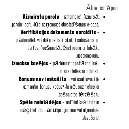
Ātrie
Aizmirsta parole
– izmantojiet “Aizmirs
paroli?” saiti. Jūs saņemsiet atiestatīšanas e-past
Verifikācijas dokuments noraidīts
pārbaudiet, vai dokuments ir skaidri salasāms 
derīgs. Augšupielādējiet jaunu ar labā
apgaismojum
Izmaksa kavējas
– pārbaudiet apstrādes lai
un sazinieties ar atbalst
Bonuss nav ieskaitīts
– vai esat ievadīj
gaminator bonusu kodus? Ja nē, sazinieties 
tiešsaistes tērzēšan
Spēle neielādējas
– notīriet kešatmiņ
mēģiniet citu pārlūkprogrammu vai atjaunini
JavaScrip