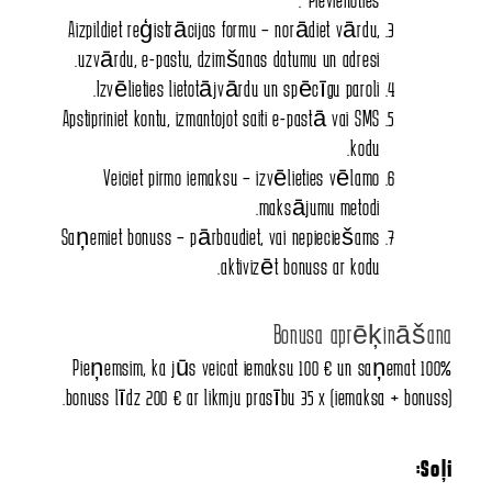
Aizpildiet reģistrācijas formu – norādiet vārd
uzvārdu, e-pastu, dzimšanas datumu un adres
Izvēlieties lietotājvārdu un spēcīgu parol
Apstipriniet kontu, izmantojot saiti e-pastā vai S
kod
Veiciet pirmo iemaksu – izvēlieties vēla
maksājumu metod
Saņemiet bonuss – pārbaudiet, vai nepiecieša
aktivizēt bonuss ar kod
Bonusa apr
Pieņemsim, ka jūs veicat iemaksu 100 € un 
bonuss līdz 200 € ar likmju prasību 35 x (iemak