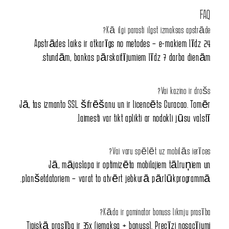
Kā ilgi parasti ilgst izm
Apstrādes laiks ir atkarīgs no metodes – e-m
stundām, bankas pārskaitījumiem līdz 7 d
Vai 
Jā, tas izmanto SSL šifrēšanu un ir licencēts Cu
laimesti var tikt aplikti ar nodokl
Vai varu spēlēt uz mo
Jā, mājaslapa ir optimizēta mobilajiem 
planšetdatoriem – varat to atvērt jebkurā pārl
Kāda ir gaminator bonuss l
Tipiskā prasība ir 35x (iemaksa + bonuss). Precī