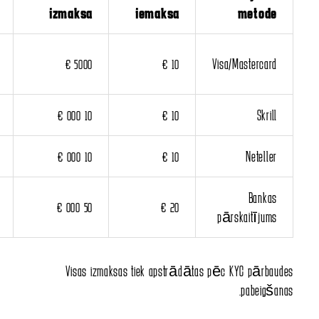
laiks
izmaksa
iemaksa
1-3 darba
5000 €
10 €
Visa/M
dienas
24 stundas
10 000 €
10 €
24 stundas
10 000 €
10 €
3-7 darba
50 000 €
20 €
dienas
pārsk
Visas izmaksas tiek apstrādātas pēc K