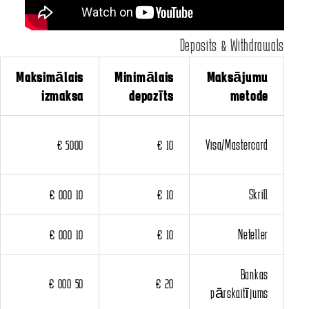
Deposits
Apstrādes
Maksimālais
Minimālais
Ma
laiks
izmaksa
depozīts
1-3 darba
5000 €
10 €
Vis
dienas
24 stundas
10 000 €
10 €
24 stundas
10 000 €
10 €
3-7 darba
50 000 €
20 €
dienas
pā