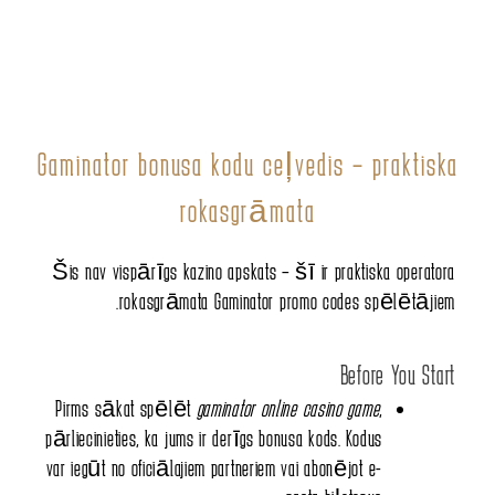
Gaminator bonusa kodu ceļvedis 
rokasgrāmata
Šis nav vispārīgs kazino apskats – šī ir prak
rokasgrāmata
Gaminator promo code
Be
Pirms sākat spēlēt
gaminator online casino 
pārliecinieties, ka jums ir derīgs bonusa kods. 
var iegūt no oficiālajiem partneriem vai abonēj