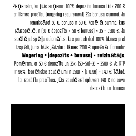
Pieņemsim, ka jūs saņemat 100% depozīta bo
ar likmes prasību (wagering requirement) 35x b
iemaksājat 50 €, bonuss ir 50 €. Ko
jāizspēlē, ir (50 € depozīts + 50 € bonuss) ×
spēlējat spēļu automātus, kas parasti dod 1
izspēli, jums būs jāizdara likmes 3500 € a
Wagering = (depozīts + bonuss) ×
Piemēram, ar 50 € depozītu un 35x: (50+50)×35 
ir 96%, teorētiskie zaudējumi ir 3500 × (1-0.96
lai izpildītu prasības, jūs zaudēsiet aptuve
dep