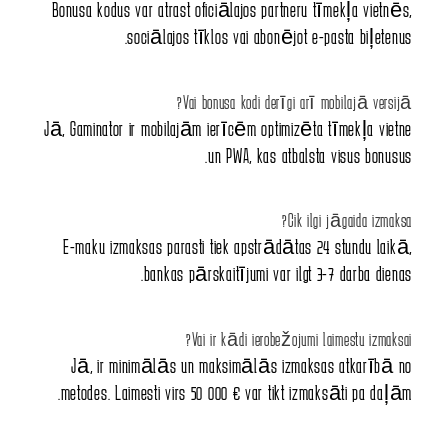
Bonusa kodus var atrast oficiālajos partneru 
sociālajos tīklos vai abonējot e-
Vai bonusa kodi derīgi arī
Jā, Gaminator ir mobilajām ierīcēm optimizēta
un PWA, kas atbalst
Cik il
E-maku izmaksas parasti tiek apstrādātas 2
bankas pārskaitījumi var ilgt 3
Vai ir kādi ierobežojumi 
Jā, ir minimālās un maksimālās izmaks
metodes. Laimesti virs 50 000 € var tikt izm