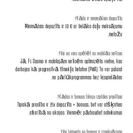
Kāds ir minimā
Minimālais depozīts ir 10 € ar lielāko da
Vai es varu spēlēt no mo
Jā, F1 Casino ir mobilajām ierīcēm optimizēt
darbojas kā progresīvā tīmekļa lietotne (PWA). T
no pārlūkprogrammas bez l
Kādas ir bonusa likmju izp
Tipiskā prasība ir 35x depozīts + bonuss, bet v
atkarībā no akcijas. Vienmēr pārbaudiet
Vai laimests no bonusa i