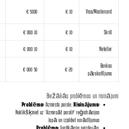
1–3 darba
5000 €
10 €
Visa/M
dienas
24 stundas
10 000 €
10 €
24 stundas
10 000 €
10 €
3–5 darba
50 000 €
20 €
dienas
pārsk
Biežākās problēmas un 
Problēma:
Aizmirsta parole.
Risinājums
Noklikšķiniet uz 'Aizmirsāt paroli?' reģistrācij
lapā un izpildiet norādījumu
Problēma:
Verifikācija neizdevā