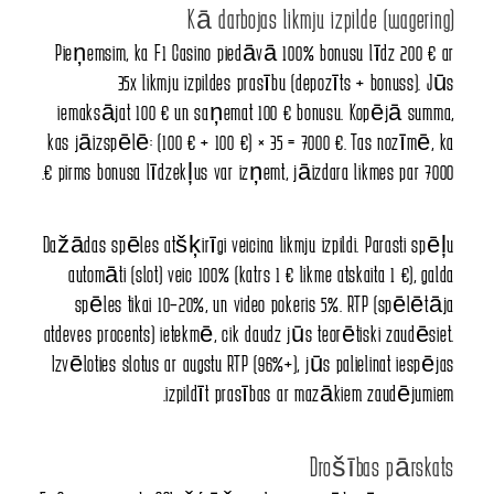
Kā darbojas likmju izpild
Pieņemsim, ka F1 Casino piedāvā 100% bonusu l
35x likmju izpildes prasību (depozīts +
iemaksājat 100 € un saņemat 100 € bonusu. K
kas jāizspēlē: (100 € + 100 €) × 35 = 7000 €. Ta
pirms bonusa līdzekļus var izņemt, jāizdara likme
Dažādas spēles atšķirīgi veicina likmju izpildi. 
automāti (slot) veic 100% (katrs 1 € likme atskai
spēles tikai 10–20%, un video pokeris 5%. RT
atdeves procents) ietekmē, cik daudz jūs teorētis
Izvēloties slotus ar augstu RTP (96%+), jūs paliel
izpildīt prasības ar mazākiem 
Drošība