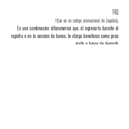
Es una combinación alfanumérica que, al ingresarla dur
registro o en la sección de bonos, te otorga beneficios com
gratis o bonos de d
¿Puedo usar un código promocional Jugabet sin depósito si y
Generalmente estos códigos son solo para nuevos us
Revisa los términos específicos del 
Tras ingresar el código y realizar el depósito (si aplica),
se acredita de inmediato o en menos de 10 m