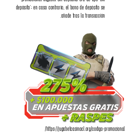
depósito”; en caso contrario, el bono de depósito se
añade tras la transacción.
https://jugabetcasinocl.org/codigo-prom