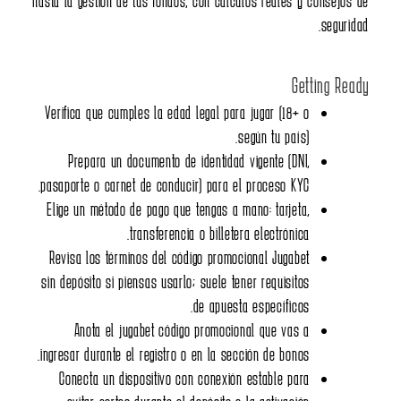
hasta la gestión de tus fondos, con cálculos reales y cons
se
Getting
Verifica que cumples la edad legal para jugar (18+ o
según tu país).
Prepara un documento de identidad vigente (DNI,
pasaporte o carnet de conducir) para el proceso KYC.
Elige un método de pago que tengas a mano: tarjeta,
transferencia o billetera electrónica.
Revisa los términos del código promocional Jugabet
sin depósito si piensas usarlo; suele tener requisitos
de apuesta específicos.
Anota el jugabet código promocional que vas a
ingresar durante el registro o en la sección de bonos.
Conecta un dispositivo con conexión estable para