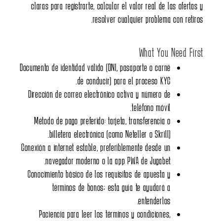
claras para registrarte, calcular el valor real de las ofertas
resolver cualquier problema con retiro
What You Need Firs
Documento de identidad válido (DNI, pasaporte o carné
de conducir) para el proceso KYC.
Dirección de correo electrónico activa y número de
teléfono móvil.
Método de pago preferido: tarjeta, transferencia o
billetera electrónica (como Neteller o Skrill).
Conexión a internet estable, preferiblemente desde un
navegador moderno o la app PWA de Jugabet.
Conocimiento básico de los requisitos de apuesta y
términos de bonos; esta guía te ayudará a
entenderlos.
Paciencia para leer los términos y condiciones,