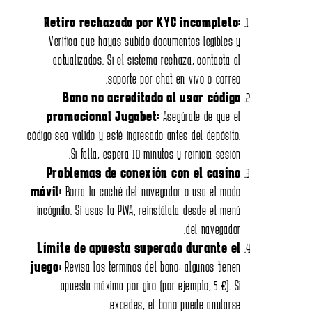
Retiro rechazado por KYC incompleto:
Verifica que hayas subido documentos legibles y
actualizados. Si el sistema rechaza, contacta al
soporte por chat en vivo o correo.
Bono no acreditado al usar código
promocional Jugabet:
Asegúrate de que el
código sea válido y esté ingresado antes del depósito.
Si falla, espera 10 minutos y reinicia sesión.
Problemas de conexión con el casino
móvil:
Borra la caché del navegador o usa el modo
incógnito. Si usas la PWA, reinstálala desde el menú
del navegador.
Límite de apuesta superado durante el
juego:
Revisa los términos del bono; algunos tienen
apuesta máxima por giro (por ejemplo, 5 €). Si
excedes, el bono puede anularse.