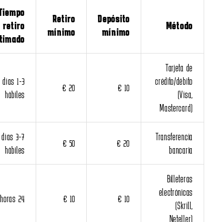
Tiempo
Retiro
Depósito
de retiro
Método
mínimo
mínimo
estimado
Tarjeta de
1-3 días
crédito/débito
20 €
10 €
hábiles
(Visa,
Mastercard)
3-7 días
Transferencia
50 €
20 €
hábiles
bancaria
Billeteras
electrónicas
24 horas
10 €
10 €
(Skrill,
Neteller)