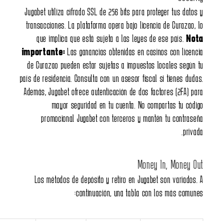
Jugabet utiliza cifrado SSL de 256 bits para proteger tus datos
transacciones. La plataforma opera bajo licencia de Curazao, 
que implica que está sujeta a las leyes de ese país.
Not
importante:
Las ganancias obtenidas en casinos con licenc
de Curazao pueden estar sujetas a impuestos locales según 
país de residencia. Consulta con un asesor fiscal si tienes duda
Además, Jugabet ofrece autenticación de dos factores (2FA) pa
mayor seguridad en tu cuenta. No compartas tu códi
promocional Jugabet con terceros y mantén tu contrase
privad
Money In, Money Ou
Los métodos de depósito y retiro en Jugabet son variados.
continuación, una tabla con los más comune