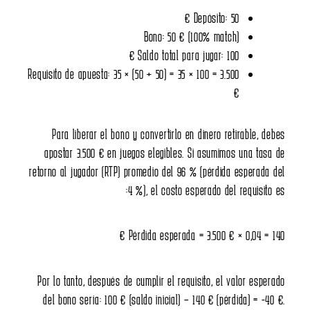
Depósito: 50 €
Bono: 50 € (100% match)
Saldo total para jugar: 100 €
Requisito de apuesta: 35 × (50 + 50) = 35 × 100 = 3.500
€
Para liberar el bono y convertirlo en dinero retirable, deb
apostar 3.500 € en juegos elegibles. Si asumimos una tasa 
retorno al jugador (RTP) promedio del 96 % (pérdida esperada d
4 %), el costo esperado del requisito e
Pérdida esperada = 3.500 € × 0,04 = 140
Por lo tanto, después de cumplir el requisito, el valor espera
del bono sería: 100 € (saldo inicial) – 140 € (pérdida) = -40 