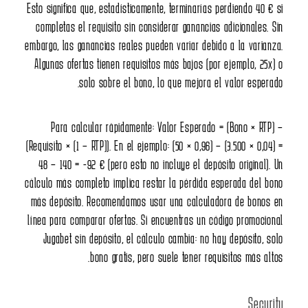
Esto significa que, estadísticamente, terminarías perdiendo 40 € 
completas el requisito sin considerar ganancias adicionales. S
embargo, las ganancias reales pueden variar debido a la varianz
Algunas ofertas tienen requisitos más bajos (por ejemplo, 25x)
solo sobre el bono, lo que mejora el valor esperad
Para calcular rápidamente: Valor Esperado = (Bono × RTP)
(Requisito × (1 – RTP)). En el ejemplo: (50 × 0,96) – (3.500 × 0,04)
48 – 140 = -92 € (pero esto no incluye el depósito original). 
cálculo más completo implica restar la pérdida esperada del bo
más depósito. Recomendamos usar una calculadora de bonos e
línea para comparar ofertas. Si encuentras un código promocion
Jugabet sin depósito, el cálculo cambia: no hay depósito, so
bono gratis, pero suele tener requisitos más alto
Securit