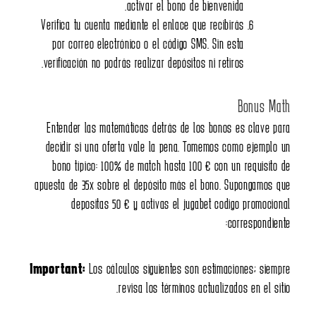
activar el bono de bienvenida.
Verifica tu cuenta mediante el enlace que recibirás
por correo electrónico o el código SMS. Sin esta
verificación no podrás realizar depósitos ni retiros.
Bonus Mat
Entender las matemáticas detrás de los bonos es clave pa
decidir si una oferta vale la pena. Tomemos como ejemplo 
bono típico: 100% de match hasta 100 € con un requisito 
apuesta de 35x sobre el depósito más el bono. Supongamos qu
depositas 50 € y activas el jugabet codigo promocion
correspondient
Important:
Los cálculos siguientes son estimaciones; siemp
revisa los términos actualizados en el siti