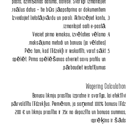
pasts, dzimšanas datums, adrese.
Svarīgi:
Izmant
reālus datus – tie būs jāapstiprina ar dokumen
Izveidojiet lietotājvārdu un paroli. Aktivizējiet 
izmantojot saiti e-
Veiciet pirmo iemaksu, izvēloties v
maksājuma metodi un bonusu (ja vēlat
Pēc tam, kad līdzekļi ir ieskaitīti, vara
spēlēt. Pirms spēlēšanas atveriet savu profi
pārbaudiet iestatī
Wager
Bonusu likmju prasību izpratne ir sva
pārvaldītu līdzekļus. Piemēram, ja saņemat 1
200 € un likmju prasība ir 35x no depozīta u
ap