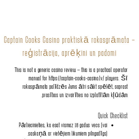
Captain Cooks Casino praktiskā r
reģistrācija, aprēķini un
This is not a generic casino review — this is a 
manual for
https://captain-cooks-casino
rokasgrāmata palīdzēs Jums ātri sākt 
prasības un izvairīties no iz
Pārliecinieties, ka esat vismaz 18 gadus vec
saskaņā ar vietējiem likumiem pilngad