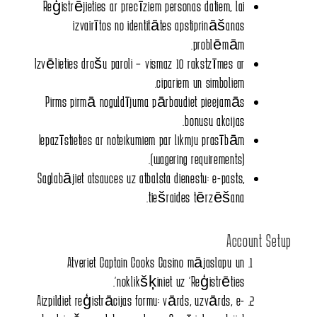
Reģistrējieties ar precīziem personas datiem
izvairītos no identitātes apstiprinā
problē
Izvēlieties drošu paroli – vismaz 10 rakstzīm
cipariem un simb
Pirms pirmā noguldījuma pārbaudiet piee
bonusu ak
Iepazīstieties ar noteikumiem par likmju pra
(wagering requirem
Saglabājiet atsauces uz atbalsta dienestu: e-
tiešraides tērzē
Atveriet Captain Cooks Casino mājasla
noklikšķiniet uz “Reģistrē
Aizpildiet reģistrācijas formu: vārds, uzvārd