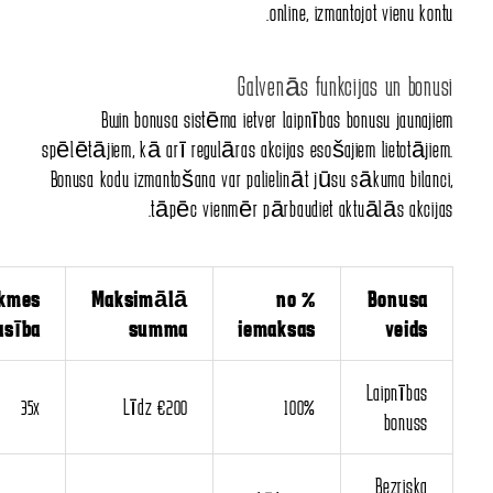
online, izmantojot vienu kont
Galvenās funkcijas un bonu
Bwin bonusa sistēma ietver laipnības bonusu jaunaji
spēlētājiem, kā arī regulāras akcijas esošajiem lietotājie
Bonusa kodu izmantošana var palielināt jūsu sākuma bilanc
tāpēc vienmēr pārbaudiet aktuālās akcija
Likmes
Maksimālā
% no
Bonusa
prasība
summa
iemaksas
veids
Laipnības
35x
Līdz €200
100%
bonuss
Bezriska