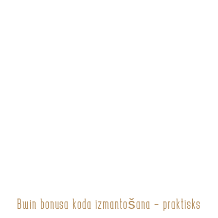
Bwin bonusa koda izmantošana – praktisk