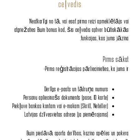
ceļvedis
Neatkarīgi no tā, vai esat pirmo reizi apmeklētājs v
atgriežaties
Bwin bonus kod
, šis ceļvedis aptver būtiskāk
funkcijas, kas jums jāzin
Pirms sāk
Pirms reģistrācijas pārliecinieties, ka jums i
Derīgs e-pasts un tālruņa numurs
Personu apliecinošs dokuments (pase, ID karte)
Piekļuve bankas kontam vai e-makam (Skrill, Neteller)
Latvijas dzīvesvietas adrese (ja piemērojams)
Bwin piedāvā sporta derības, kazino spēles un poke