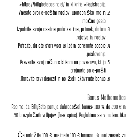
https://billybetscasino.si/
in kliknite »Registracija«.
Vnesite svoj e-poštni naslov, uporabniško ime in
močno geslo.
Izpolnite svoje osebne podatke: ime, priimek, datum
rojstva in naslov.
Potrdite, da ste stari vsaj 18 let in sprejmite pogoje
poslovanja.
Preverite svoj račun s klikom na povezavo, ki jo
prejmete po e-pošti.
Opravite prvi depozit in po želji aktivirajte bonus.
Bonus Mathemati
Recimo, da BillyBets ponuja dobrodošel bonus: 100 % do 200 €
50 brezplačnih vrtljajev (free spins). Poglobimo se v matemati
Če položite 100 €, prejmete 100 € bonusa. Skupni znesek 