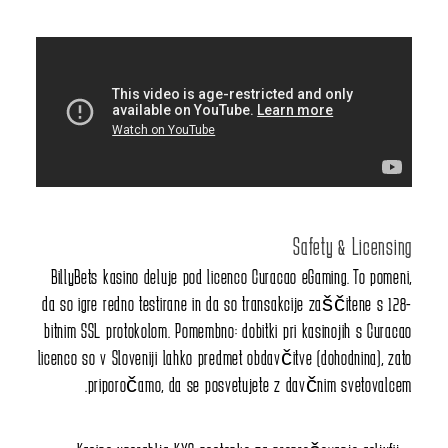
Safety & Licensi
BillyBets kasino deluje pod licenco Curacao eGaming. To pome
da so igre redno testirane in da so transakcije zaščitene s 1
bitnim SSL protokolom. Pomembno: dobitki pri kasinojih s Cura
licenco so v Sloveniji lahko predmet obdavčitve (dohodnina), z
priporočamo, da se posvetujete z davčnim svetovalce