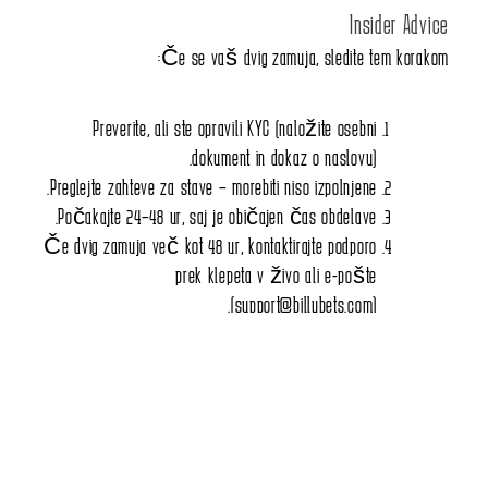
Insider Advi
Če se vaš dvig zamuja, sledite tem korako
Preverite, ali ste opravili KYC (naložite osebni
dokument in dokaz o naslovu).
Preglejte zahteve za stave – morebiti niso izpolnjene.
Počakajte 24–48 ur, saj je običajen čas obdelave.
Če dvig zamuja več kot 48 ur, kontaktirajte podporo
prek klepeta v živo ali e-pošte
(support@billybets.com).
Če podpora ne odgovori v 24 urah, stopnjujte na
nadzorni organ (Curacao eGaming).
Players A
Ali je BillyBets kasino var