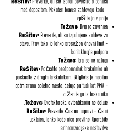
Rešitev:
Preverite, ali ste izbrali obvestilo o bonusu
med depozitom. Nekateri bonusi zahtevajo kodo –
vpišite jo v polje.
Težava:
Dvig je zavrnjen.
Rešitev:
Preverite, ali so izpolnjene zahteve za
stave. Prav tako je lahko presežen dnevni limit –
kontaktirajte podporo.
Težava:
Igra se ne nalaga.
Rešitev:
Počistite predpomnilnik brskalnika ali
poskusite z drugim brskalnikom. BillyBets je mobilno
optimizirano spletno mesto, deluje pa tudi kot PWA –
zaženite ga iz brskalnika.
Težava:
Dvofaktorska avtentikacija ne deluje.
Rešitev:
Preverite čas na napravi – če ni
usklajen, lahko kode niso pravilne. Uporabite
sinhronizacijske nastavitve.