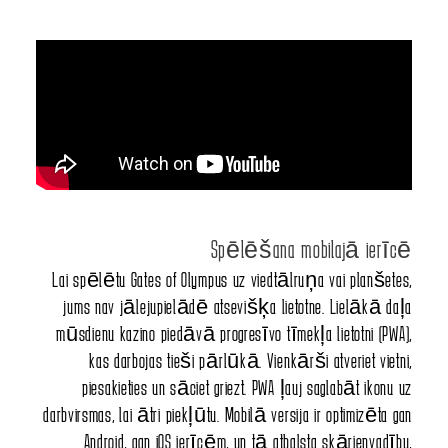
Spēlēšana mobilajā ierīcē
Lai spēlētu Gates of Olympus uz viedtālruņa vai planšetes,
jums nav jālejupielādē atsevišķa lietotne. Lielākā daļa
mūsdienu kazino piedāvā progresīvo tīmekļa lietotni (PWA),
kas darbojas tieši pārlūkā. Vienkārši atveriet vietni,
piesakieties un sāciet griezt. PWA ļauj saglabāt ikonu uz
darbvirsmas, lai ātri piekļūtu. Mobilā versija ir optimizēta gan
Android, gan iOS ierīcēm, un tā atbalsta skārienvadību,