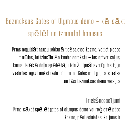
Bezmaksas Gates of Olympus demo – kā sā
spēlēt un izmantot bonusus
Pirms noguldāt naudu jebkurā tiešsaistes kazino, veltiet piecas
minūtes, lai izlasītu šo kontrolsarakstu — tas aptver soļus,
kurus lielākā daļa spēlētāju izlaiž. Īpaši svarīgi tas ir, ja
vēlaties iegūt maksimālu labumu no Gates of Olympus spēles
un tās bezmaksas demo versijas.
Priekšnosacījumi
Pirms sākat spēlēt gates of olympus demo vai reģistrējaties
kazino, pārliecinieties, ka jums ir: