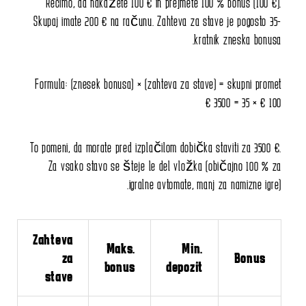
Recimo, da nakažete 100 € in prejmete 100 % bonus (100 €).
Skupaj imate 200 € na računu. Zahteva za stave je pogosto 35-
kratnik zneska bonusa.
Formula: (znesek bonusa) × (zahteva za stave) = skupni promet
100 € × 35 = 3500 €
To pomeni, da morate pred izplačilom dobička staviti za 3500 €.
Za vsako stavo se šteje le del vložka (običajno 100 % za
igralne avtomate, manj za namizne igre).
Zahteva
Maks.
Min.
za
Bonus
bonus
depozit
stave