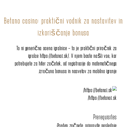
Betano casino: praktični vodnik za nastavitev in
izkoriščanje bonusa
To ni generična ocena igralnice – to je praktični priročnik za
igralce
https://betano1.sk/
. V njem boste našli vse, kar
potrebujete za hiter začetek, od registracije do matematičnega
izračuna bonusa in nasvetov za mobilno igranje.
https://betano1.sk/
Prerequisites
Preden začnete, pripravite naslednje: