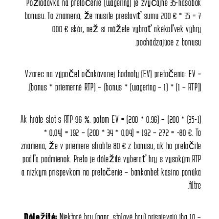
Požiadavka na pretočenie (wagering) je zvyčajne
bonusu. To znamená, že musíte prestaviť sumu 200
000 € skôr, než si môžete vybrať akéko
pochádzajúc
Vzorec na výpočet očakávanej hodnoty (EV) preto
(bonus * priemerné RTP) – (bonus * (wagering – 1) *
Ak hráte slot s RTP 96 %, potom EV = (200 * 0,96) – (
* 0,04) = 192 – (200 * 34 * 0,04) = 192 – 272
znamená, že v priemere stratíte 80 € z bonusu, ak h
podľa podmienok. Preto je dôležité vyberať hry s 
a nízkym príspevkom na pretočenie – bankonbet ka
Dôležité:
Niektoré hry (napr. stolové hry) prispiev