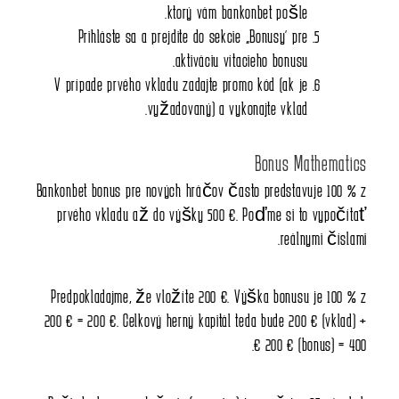
ktorý vám bankonbet pošle.
Prihláste sa a prejdite do sekcie „Bonusy“ pre
aktiváciu vítacieho bonusu.
V prípade prvého vkladu zadajte promo kód (ak je
vyžadovaný) a vykonajte vklad.
Bonus Ma
Bankonbet bonus pre nových hráčov často predstav
prvého vkladu až do výšky 500 €. Poďme si to
reáln
Predpokladajme, že vložíte 200 €. Výška bonusu
200 € = 200 €. Celkový herný kapitál teda bude 200 
200 € (bo