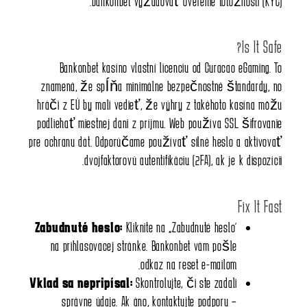
bankonbet vyžadovať overenie totožn
Bankonbet kasíno vlastní licenciu od Curacao 
znamená, že spĺňa minimálne bezpečnostné šta
hráči z EÚ by mali vedieť, že výhry z takéhoto 
podliehať miestnej dani z príjmu. Web používa SSL
pre ochranu dát. Odporúčame používať silné heslo 
dvojfaktorovú autentifikáciu (2FA), ak je k
Zabudnuté heslo:
Kliknite na „Zabudnuté heslo“
na prihlasovacej stránke. Bankonbet vám pošle
odkaz na reset e-mailom.
Vklad sa nepripísal:
Skontrolujte, či ste zadali
správne údaje. Ak áno, kontaktujte podporu –