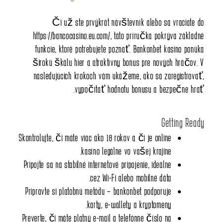
Či už ste prvýkrát návštevník alebo sa 
https://bancocasino.eu.com/
, táto príručka pokrý
funkcie, ktoré potrebujete poznať. Bankonbet ka
širokú škálu hier a atraktívny bonus pre novýc
nasledujúcich krokoch vám ukážeme, ako sa zar
vypočítať hodnotu bonusu a bezp
Get
Skontrolujte, či máte viac ako 18 rokov a či je online
kasíno legálne vo vašej krajine.
Pripojte sa na stabilné internetové pripojenie, ideálne
cez Wi-Fi alebo mobilné dáta.
Pripravte si platobnú metódu – bankonbet podporuje
karty, e-wallety a kryptomeny.
Preverte, či máte platný e-mail a telefónne číslo na