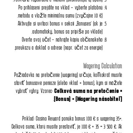
Po prihlásení prejdite na vklad – vyberte platobnú
metódu a vložte minimálnu sumu (zvyčajne 10 €).
Aktivujte si uvítací bonus v sekcii „Bonuses“ (ak je
automatický, bonus sa pripíše po vklade).
Overte svoj účet – nahrajte kópiu občianskeho
preukazu a doklad o adrese (napr. účet za energie).
Wagering Calculati
Požiadavka na pretočenie (wagering) určuje, koľkokrát musí
staviť bonusové peniaze (alebo vklad + bonus), kým si môže
vybrať výhry. Vzorec:
Celková suma na pretočenie
.
(Bonus) × (Wagering násobite
Príklad: Casino Reward ponúka bonus 100 € s wagering 3
Celková suma, ktorú musíte prestaviť, je 100 € × 35 = 3 500 €.