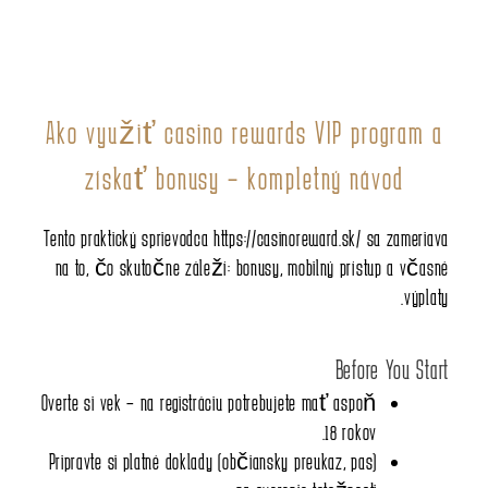
Ako využiť casino rewards VIP program 
získať bonusy – kompletný návod
Tento praktický sprievodca
https://casinoreward.sk/
sa zameria
na to, čo skutočne záleží: bonusy, mobilný prístup a včas
výpla
Before You Sta
Overte si vek – na registráciu potrebujete mať aspoň
18 rokov.
Pripravte si platné doklady (občiansky preukaz, pas)