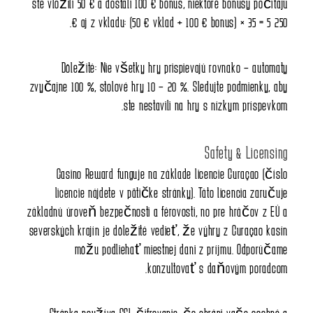
ste vložili 50 € a dostali 100 € bonus, niektoré bonusy počít
aj z vkladu: (50 € vklad + 100 € bonus) × 35 = 5 250
Dôležité: Nie všetky hry prispievajú rovnako – autom
zvyčajne 100 %, stolové hry 10 – 20 %. Sledujte podmienky, 
ste nestavili na hry s nízkym príspevk
Safety & Licensi
Casino Reward funguje na základe licencie Curaçao (čí
licencie nájdete v pätičke stránky). Táto licencia zaruč
základnú úroveň bezpečnosti a férovosti, no pre hráčov z EÚ
severských krajín je dôležité vedieť, že výhry z Curaçao ka
môžu podliehať miestnej dani z príjmu. Odporúča
konzultovať s daňovým poradco