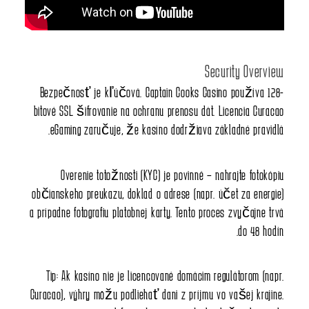
Security Overvie
Bezpečnosť je kľúčová. Captain Cooks Casino používa 128
bitové SSL šifrovanie na ochranu prenosu dát. Licencia Curaca
eGaming zaručuje, že kasíno dodržiava základné pravidlá
Overenie totožnosti (KYC) je povinné – nahrajte fotokópi
občianskeho preukazu, doklad o adrese (napr. účet za energie
a prípadne fotografiu platobnej karty. Tento proces zvyčajne trv
do 48 hodín
Tip: Ak kasíno nie je licencované domácim regulátorom (napr
Curacao), výhry môžu podliehať dani z príjmu vo vašej krajine