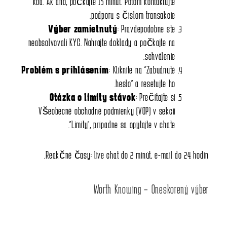
kód. Ak áno, počkajte 15 minút. Potom kontaktujte
podporu s číslom transakcie.
Výber zamietnutý
: Pravdepodobne ste
neabsolvovali KYC. Nahrajte doklady a počkajte na
schválenie.
Problém s prihlásením
: Kliknite na "Zabudnuté
heslo" a resetujte ho.
Otázka o limity stávok
: Prečítajte si
Všeobecné obchodné podmienky (VOP) v sekcii
"Limity", prípadne sa opýtajte v chate.
Reakčné časy: live chat do 2 minút, e-mail do 24 hodín
Worth Knowing – Oneskorený výbe
Ak výber trvá dlhšie ako 5 pracovných dní, postupujte takto