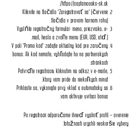
.
https://captaincooks-sk.sk/
Kliknite na tlačidlo "Zaregistrovať sa" (červené
tlačidlo v pravom hornom rohu).
Vyplňte registračný formulár: meno, priezvisko, e-
mail, heslo a zvoľte menu (EUR, USD, atď.).
V poli "Promo kód" zadajte aktuálny kód pre zaručený
bonus. Ak kód nemáte, vyhľadajte ho na partnerských
stránkach.
Potvrďte registráciu kliknutím na odkaz v e-maile,
ktorý vám príde do niekoľkých minút.
Prihláste sa, vykonajte prvý vklad a automaticky sa
vám aktivuje uvítací bonus.
Po registrácii odporúčame ihneď vyplniť profil – overeni
totožnosti urýchli neskoršie výbery