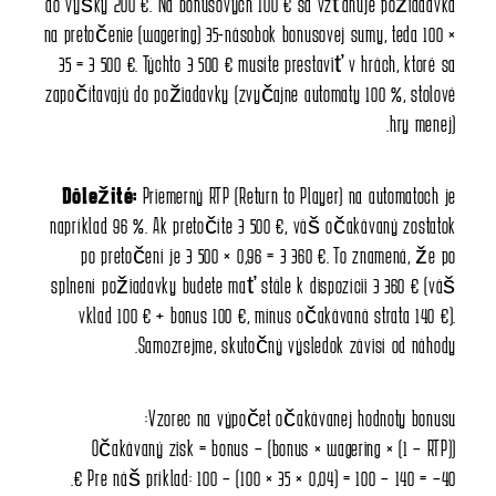
do výšky 200 €. Na bonusových 100 € sa vzťahuje p
na pretočenie (wagering) 35-násobok bonusovej sumy, 
35 = 3 500 €. Týchto 3 500 € musíte prestaviť v hrách
započítavajú do požiadavky (zvyčajne automaty 100 
Dôležité:
Priemerný RTP (Return to Player) na aut
napríklad 96 %. Ak pretočíte 3 500 €, váš očakávan
po pretočení je 3 500 × 0,96 = 3 360 €. To znam
splnení požiadavky budete mať stále k dispozícii 3 
vklad 100 € + bonus 100 €, mínus očakávaná stra
Samozrejme, skutočný výsledok závisí 
Vzorec na výpočet očakávanej hodno
Očakávaný zisk = bonus – (bonus × wagering × 
Pre náš príklad: 100 – (100 × 35 × 0,04) = 100 – 1