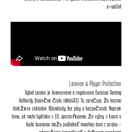
Licence & Player P
Ggbet casino je licencované a regulované Cura
Authority (licenčné číslo 1668/JAZ). To zaručuje,
dodržiava základné štandardy fair play a bezpečnost
tomu, ak máte bydlisko v EÚ, upozorňujeme, že výhry
touto licenciou môžu podliehať miestnej dani 