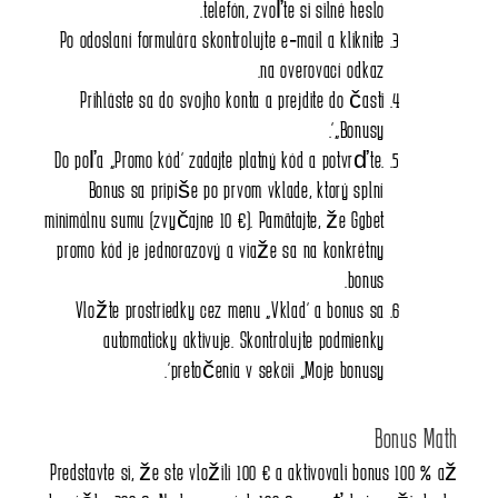
telefón, zvoľte si silné heslo.
Po odoslaní formulára skontrolujte e‑mail a kliknite
na overovací odkaz.
Prihláste sa do svojho konta a prejdite do časti
„Bonusy“.
Do poľa „Promo kód“ zadajte platný kód a potvrďte.
Bonus sa pripíše po prvom vklade, ktorý splní
minimálnu sumu (zvyčajne 10 €). Pamätajte, že Ggbet
promo kód je jednorazový a viaže sa na konkrétny
bonus.
Vložte prostriedky cez menu „Vklad“ a bonus sa
automaticky aktivuje. Skontrolujte podmienky
pretočenia v sekcii „Moje bonusy“.
Bo
Predstavte si, že ste vložili 100 € a aktivovali bonu