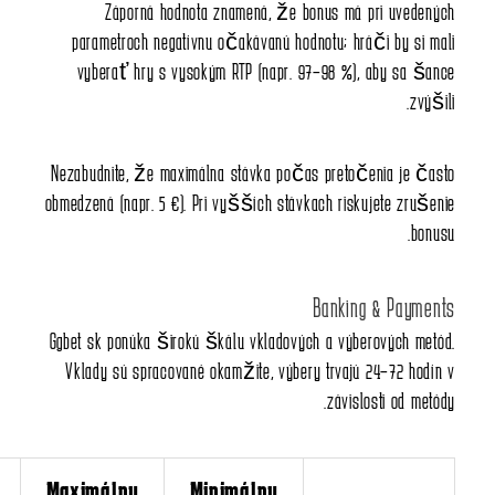
Záporná hodnota znamená, že bonus má pri 
parametroch negatívnu očakávanú hodnotu; hráči 
vyberať hry s vysokým RTP (napr. 97–98 %), ab
Nezabudnite, že maximálna stávka počas pretočeni
obmedzená (napr. 5 €). Pri vyšších stávkach riskujet
Banking & 
Ggbet sk ponúka širokú škálu vkladových a výberov
Vklady sú spracované okamžite, výbery trvajú 24–
závislosti
Maximálny
Minimálny