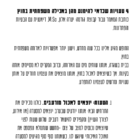
4 טעויות שכדאי להימנע מהן באכילה משפחתית בחוץ
כותבת המאמר עבור קבוצת גורמה: יערה אלון,
M.Sc
, דיאטנית עם הבעיות
והפתרונות.
החופש מגיע אלינו בכל שנה מחדש, וישנן יותר אפשרויות לארוחה משפחתית
בחוץ.
בבית בשגרה, אנחנו שותים מים עם הארוחה, וברוב המקרים לא מסיימים אותה
בקינוח. אך כשיוצאים לאכול בחוץ, אנחנו מוצאים את עצמינו חוזרים על אותן
טעויות ומרשים לעצמינו להתפרע.
הטעות: יוצאים לאכול מורעבים.
כולנו מכירים את
התרחיש הבא: אנחנו יודעים שבערב יוצאים למסעדה (או אירוע,
לצורך העניין) ומקפידים להישאר רעבים. שלוש שעות לפני
שיוצאים נכנסים למצב של צום –מחשש שנתמלא ונפספס את
האוכל האיכותי שיוגש לנו. כשאנחנו סוף סוף מגיעים למסעדה