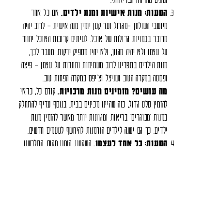
הטעות: מנות אישיות ומנת ילדים.
אם כל אחד
מיושבי השולחן –מגדול ועד קטן יזמין מנה אישית – לרוב יהיה
מדובר בכמויות גדולות של אוכל. לעיתים קרובות האוכל יחזור
על עצמו ולא יהיה מגוון, ולא יהיו מספיק ירקות. מעבר לכך,
מנות הילדים בתפריט לרוב משמימות וחוזרות על עצמן – פיצה
ופסטה במקרה הטוב ושניצל וצ'יפס במקרה הפחות טוב.
מה עושים? מזמינים מנות מרכזיות.
קודם כל, כדאי
להזמין סלט גדול, כזה שהיינו מכינים בבית. בנוסף עדיף להתחלק
במנות 'מבוגרים' בריאות ומגוונות יותר מאשר להזמין מנות
ילדים. כך גם ישנה לילדים הזדמנות להיחשף לטעמים חדשים.
הטעות: כל אחד לעצמו.
השקענו, הזמנו מקום, התלבשנו
יפה והגענו. אנחנו מזמינים, ואז כל אחד שוקע בכיסא בעולם שלו
ועם המסך שלו. לא חבל?
מה עושים? מסכים בכיסים.
שעת ארוחה היא זמן
משפחה ללא מסכים. אכילה בחוץ אינה שונה מכך. הניחו
פלאפונים וטאבלטים בתיקים, ואפילו יותר מכך – השאירו אותם