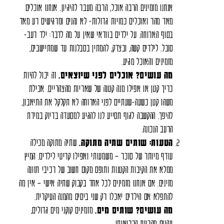
אנחנו מזמינים הרבה אוכל, הרבה מעבר להיגיון. אנחנו אוכלים
מאד מהר ואוכלים כמויות גדולות- לא נהנים ומרגישים רע מאד
בסוף הארוחה. על ילדים בוודאי שאין על מה לדבר: ילד רעב-
סובל. לילדים קשה, ובצדק, להמתין בסבלנות עד שמתיישבים,
מזמינים והאוכל מגיע.
מה עושים? אוכלים לפני שיוצאים.
זה יכול להיות
כריך קטן או אפילו מנה קטנה של שאריות מהצהריים. אכילת
משהו קטן כשעה-שעתיים לפני הארוחה לא תקלקל את התיאבון,
להיפך. ההקשבה לגוף תסייע לנו להגיע למסעדה בדיוק במידת
הרעב הנכונה.
הטעות: שותים שתיה מתוקה.
שתיה מתוקה מכילה
עודף מיותר של סוכר – משמעותי ואפילו קריטי לילדים. המיץ
ממלא את הקיבות הקטנות ותופס מקום חשוב של רכיבי תזונה
מזינים. אם אנחנו מזמינים לכל אחד בקבוק שתיה אישי – אין מה
להתפלא אם הילדים יאכלו רק שני ביסים מהמנה העיקרית.
מה עושים? שותים מים.
מזמינים קנקני מים גדולים,
ונהנים מהרווח הבריאותי.